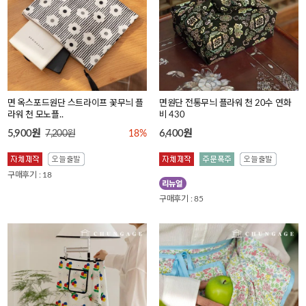
면 옥스포드원단 스트라이프 꽃무늬 플
면원단 전통무늬 플라워 천 20수 연화
라워 천 모노플..
비 430
5,900원
6,400원
7,200원
18%
구매후기 : 18
구매후기 : 85