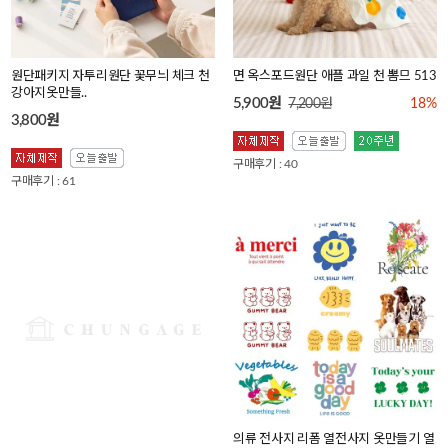
원단패키지 자투리원단 꽃무늬 체크 천
면 옥스포드원단 애플 과일 천 뽐므 513
강아지옷만들..
5,900원
7,200원
18%
3,800원
구매후기 : 40
구매후기 : 61
원단패키지 자투리원단 꽃무늬 체크 천
의류 전사지 리폼 열전사지 옷만들기 열