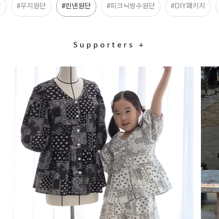
단
#무지원단
#린넨원단
#피크닉방수원단
#DIY패키지
Supporters +