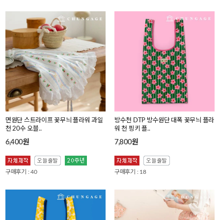
면원단 스트라이프 꽃무늬 플라워 과일
방수천 DTP 방수원단 대폭 꽃무늬 플라
천 20수 오블..
워 천 핑키 플..
6,400원
7,800원
구매후기 : 40
구매후기 : 18