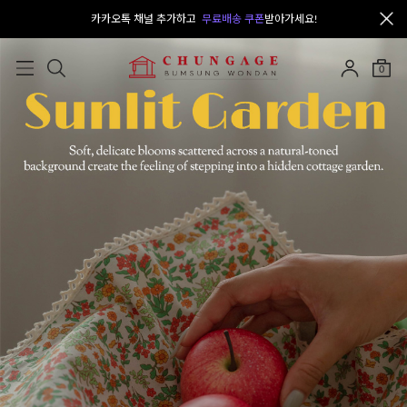
카카오톡 채널 추가하고
무료배송 쿠폰
받아가세요!
0
오늘출발
NEW
SALE
자체제작
면
부자재
의류