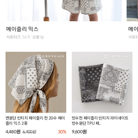
메이즐리 믹스
메이
서포터즈 36기 ‘또쏘잉’님
서포터
면원단 빈티지 페이즐리 천 20수 페이
방수천 페이즐리 빈티지 라미네이트
즐리 믹스 2종
방수원단 TPU 페..
4,480원
9,600원
6,400원
30%