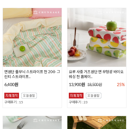
면원단 꽃무늬 플라워 천 20수 플람므
면원단 체크 천 20수 평직 원단 스위
면원단 줄무늬 스트라이프 천 20수 그
면원단 체크 천 20수 원단 해피멜로 3
요루 사중 거즈원단 면 무형광 바이오
375
티 339
린티 스트라이프..
06
워싱 천 홈메이..
6,400원
6,400원
6,400원
6,400원
13,900원
18,500원
25%
구매후기 : 81
구매후기 : 21
구매후기 : 15
구매후기 : 23
구매후기 : 96