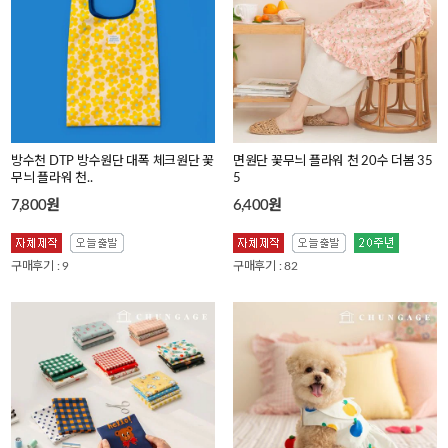
방수천 DTP 방수원단 대폭 체크원단 꽃
면원단 꽃무늬 플라워 천 20수 더봄 35
무늬 플라워 천..
5
7,800원
6,400원
구매후기 : 9
구매후기 : 82