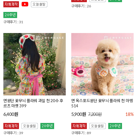
구매후기 : 26
구매후기 : 31
면원단 꽃무늬 플라워 과일 천 20수 후
면 옥스포드원단 꽃무늬 플라워 천 마뗑
르츠 마켓 399
514
6,400원
5,900원
7,200원
18%
구매후기 : 39
구매후기 : 89