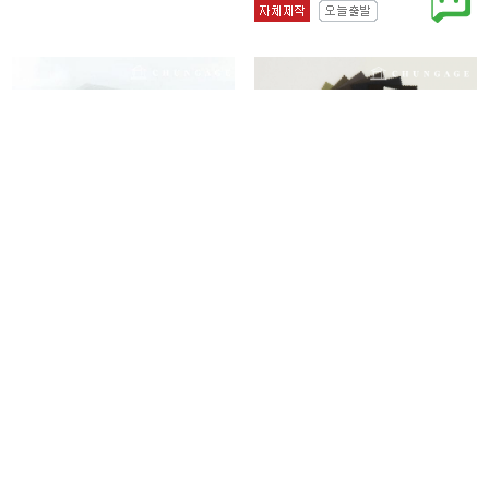
이중 요루 거즈 원단 대폭 면 워싱 무지
면원단 20수 바이오워싱 원단 대폭 무
천 무형광 크..
지 천 선데이 51..
5,290원
4,800원
8,800원
40%
8,000원
40%