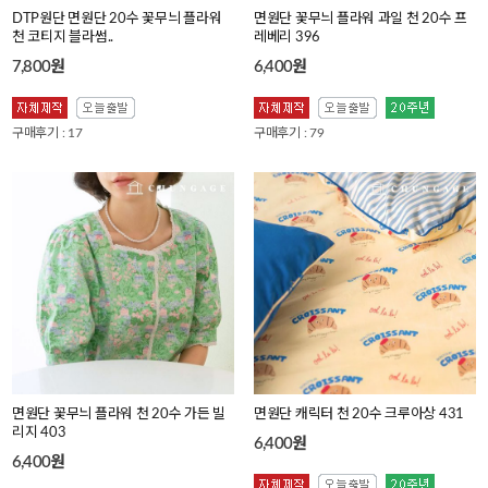
DTP원단 면원단 20수 꽃무늬 플라워
면원단 꽃무늬 플라워 과일 천 20수 프
천 코티지 블라썸..
레베리 396
7,800원
6,400원
구매후기 : 17
구매후기 : 79
면원단 꽃무늬 플라워 천 20수 가든 빌
면원단 캐릭터 천 20수 크루아상 431
리지 403
6,400원
6,400원