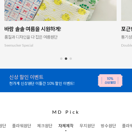
포근한 촉감이 매력적인 워싱 이중 거즈
장마
통기성과 흡습성이 뛰어나요!
자체 
Double Gauze Special
Waterp
매달 베스트리뷰 이벤트
포토 리뷰 작성하고 적립금 받아가세요!
MD Pick
원단
플라워원단
체크원단
자체제작
무지원단
방수원단
플라