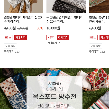
면원단 빈티지 페이즐리 천 20
누빔원단 면 페이즐리 빈티지
면원단 꽃무늬 
수 페이즐리..
천 20수 페이..
썬릿 가든 4..
4,480원
10,000원
6,400원
6,400원
30%
구매후기 : 1
구매후기 : 13
구매후기 : 22