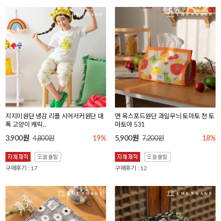
지지미원단 냉감 리플 시어서커원단 대
면 옥스포드원단 과일무늬 토마토 천 토
폭 고양이 캐릭..
마토야 531
3,900원
5,900원
4,800원
19%
7,200원
18%
구매후기 : 17
구매후기 : 12