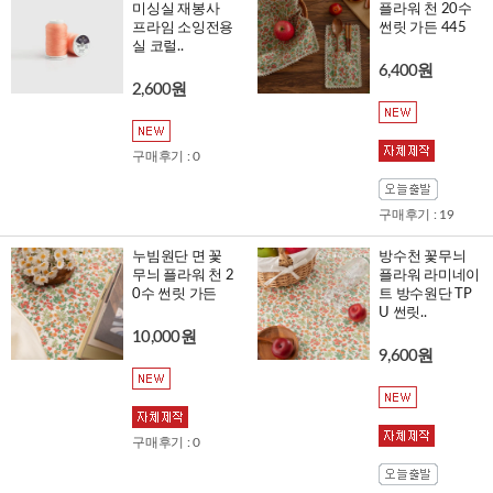
미싱실 재봉사
플라워 천 20수
프라임 소잉전용
썬릿 가든 445
실 코럴..
6,400원
2,600원
구매후기 : 0
구매후기 : 19
누빔원단 면 꽃
방수천 꽃무늬
무늬 플라워 천 2
플라워 라미네이
0수 썬릿 가든
트 방수원단 TP
U 썬릿..
10,000원
9,600원
구매후기 : 0