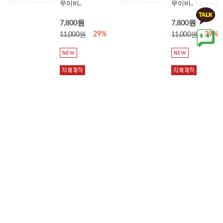
무이비..
무이비..
7,800원
7,800원
29%
29%
11,000원
11,000원
면원단 광목 워
린넨원단 워싱
싱 20수 대폭 천
무지 린넨천 대
프랑스자수원단
폭 모나크 3종 한
배경..
마
5,600원
9,200원