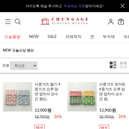
카카오톡 채널 추가하고
무료배송 쿠폰
받아가세요!
0
오늘출발
NEW
SALE
자체제작
면
부자재
의
NEW 오늘신상 원단
정렬
사중거즈 딸기 4
사중거즈 토마토
중거즈 요루 양
4중거즈 요루 양
면 앞치마 손수
면 앞치마 손수
건 원단..
건 원..
13,900원
13,900원
26%
26%
18,700원
18,700원