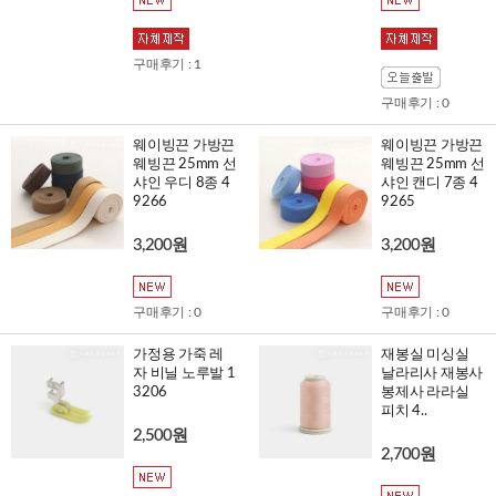
구매후기 : 1
구매후기 : 0
웨이빙끈 가방끈
웨이빙끈 가방끈
웨빙끈 25mm 선
웨빙끈 25mm 선
샤인 우디 8종 4
샤인 캔디 7종 4
9266
9265
3,200원
3,200원
구매후기 : 0
구매후기 : 0
가정용 가죽 레
재봉실 미싱실
자 비닐 노루발 1
날라리사 재봉사
3206
봉제사 라라실
피치 4..
2,500원
2,700원