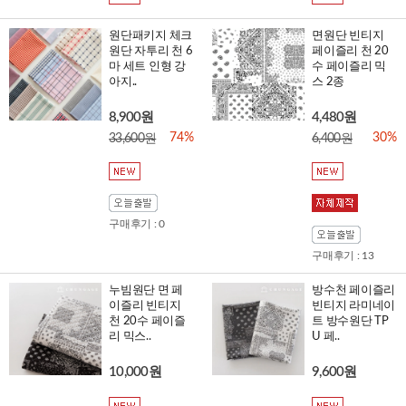
원단패키지 체크
면원단 빈티지
원단 자투리 천 6
페이즐리 천 20
마 세트 인형 강
수 페이즐리 믹
아지..
스 2종
8,900원
4,480원
74%
30%
33,600원
6,400원
구매후기 : 0
구매후기 : 13
누빔원단 면 페
방수천 페이즐리
이즐리 빈티지
빈티지 라미네이
천 20수 페이즐
트 방수원단 TP
리 믹스..
U 페..
10,000원
9,600원