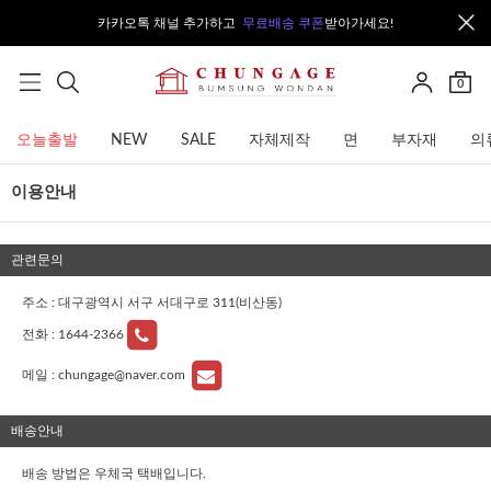
카카오톡 채널 추가하고
무료배송 쿠폰
받아가세요!
0
오늘출발
NEW
SALE
자체제작
면
부자재
의
이용안내
관련문의
주소 : 대구광역시 서구 서대구로 311(비산동)
전화 :
1644-2366
메일 :
chungage@naver.com
배송안내
배송 방법은 우체국 택배입니다.