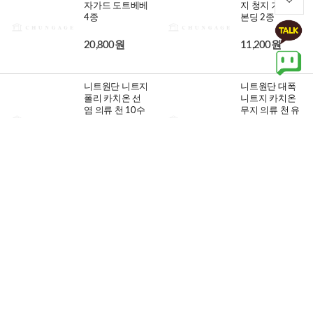
자가드 도트베베
지 청지 기모지
4종
본딩 2종
20,800원
11,200원
니트원단 니트지
니트원단 대폭
폴리 카치온 선
니트지 카치온
염 의류 천 10수
무지 의류 천 유
그레..
니트 2..
4,800원
5,600원
면 기모 극세사
체크원단 크리스
원단 대폭 꽃무
마스원단 면기모
늬 플라워 천 코
겨울 빈티지 천
튼플라..
리브..
7,200원
7,200원
기모 체크지 5종
대폭 기모 니트
코트 조끼 가디
건 딥시크
5,600원