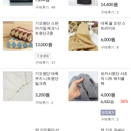
14,400원
구매후기 : 48
구매후기 : 2
기모원단 스판
대폭 울 모던 스
아가일 체크 니
트라이프
트원단 2종
6,000원
13,000원
구매후기 : 8
구매후기 : 15
기모원단 대폭
보카시원단 샤조
무지 니트원단
직 니트 해지블
밀크츄
랙
3,200원
4,000원
38%
6,400원
구매후기 : 2
구매후기 : 2
양 기모원단 선
면 기모 극세사