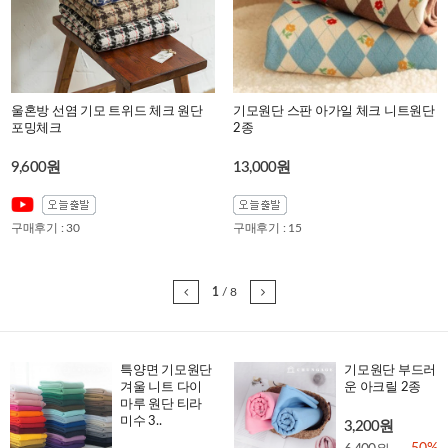
울혼방 선염 기모 트위드 체크 원단
기모원단 스판 아가일 체크 니트원단
포밍체크
2종
9,600원
13,000원
구매후기 : 30
구매후기 : 15
1
/
8
특양면 기모원단
기모원단 부드러
겨울 니트 다이
운 아크릴 2종
마루 원단 티라
미수 3..
3,200원