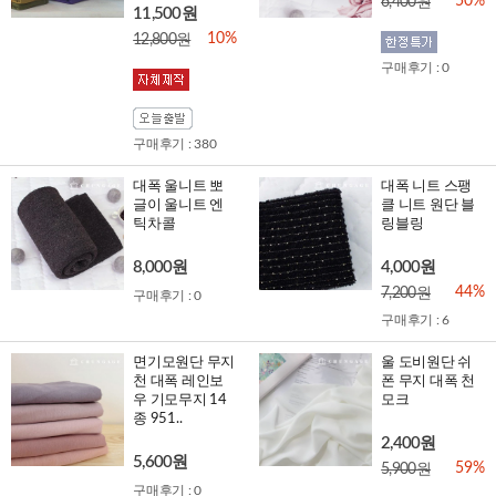
50%
6,400원
11,500원
10%
12,800원
구매후기 : 0
구매후기 : 380
대폭 울니트 뽀
대폭 니트 스팽
글이 울니트 엔
클 니트 원단 블
틱차콜
링블링
8,000원
4,000원
44%
7,200원
구매후기 : 0
구매후기 : 6
면기모원단 무지
울 도비원단 쉬
천 대폭 레인보
폰 무지 대폭 천
우 기모무지 14
모크
종 951..
2,400원
5,600원
59%
5,900원
구매후기 : 0