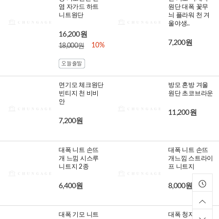
염 자가드 하트
원단 대폭 꽃무
니트원단
늬 플라워 천 겨
울야생..
16,200원
7,200원
10%
18,000원
면기모 체크원단
방모 혼방 겨울
빈티지 천 비비
원단 초코브라운
안
11,200원
7,200원
대폭 니트 손뜨
대폭 니트 손뜨
개 느낌 시스루
개느낌 스트라이
니트지 2종
프 니트지
6,400원
8,000원
대폭 기모 니트
대폭 청지 기모