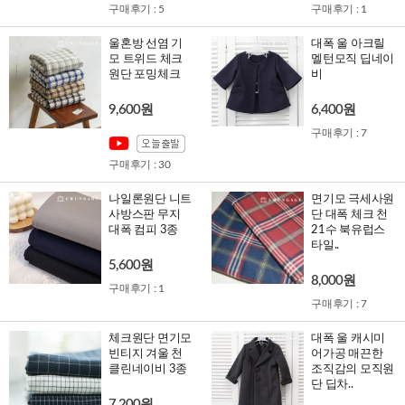
구매후기 : 5
구매후기 : 1
울혼방 선염 기
대폭 울 아크릴
모 트위드 체크
멜턴모직 딥네이
원단 포밍체크
비
9,600원
6,400원
구매후기 : 7
구매후기 : 30
나일론원단 니트
면기모 극세사원
사방스판 무지
단 대폭 체크 천
대폭 컴피 3종
21수 북유럽스
타일..
5,600원
8,000원
구매후기 : 1
구매후기 : 7
체크원단 면기모
대폭 울 캐시미
빈티지 겨울 천
어가공 매끈한
클린네이비 3종
조직감의 모직원
단 딥차..
7,200원