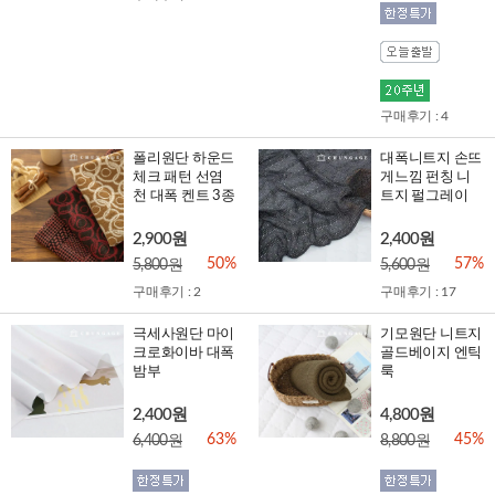
구매후기 : 4
폴리원단 하운드
대폭니트지 손뜨
체크 패턴 선염
게느낌 펀칭 니
천 대폭 켄트 3종
트지 펄그레이
2,900원
2,400원
50%
57%
5,800원
5,600원
구매후기 : 2
구매후기 : 17
극세사원단 마이
기모원단 니트지
크로화이바 대폭
골드베이지 엔틱
밤부
룩
2,400원
4,800원
63%
45%
6,400원
8,800원