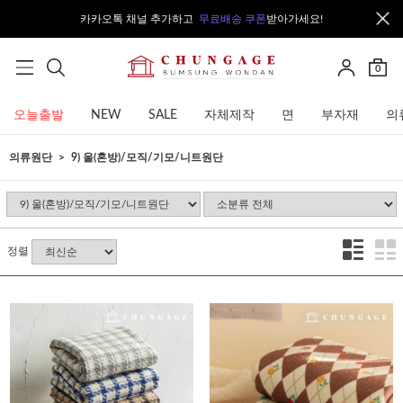
카카오톡 채널 추가하고
무료배송 쿠폰
받아가세요!
0
오늘출발
NEW
SALE
자체제작
면
부자재
의
의류원단
9) 울(혼방)/모직/기모/니트원단
정렬