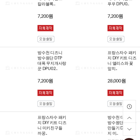
칼라블록..
푸우 DPU0..
7,200원
7,200원
방수천 디즈니
프랑스자수 패키
방수원단 DTP
지 DIY 키트 디즈
대폭 무지개사랑
니 앨리스와 꽃
꾼 DPU02..
앞치..
7,200원
28,000원
프랑스자수 패키
방수천 디즈니
지 DIY 키트 디즈
방수원단 앞치마
니 미키친구들
만들기 DIY 커트
까꿍..
지 미..