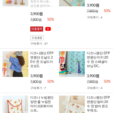
컷트지 하나로 어린이 앞치마+두건+가방+토시 4 in 1 ,
3,900원
성인용 앞치마+가방 2 in 1 컷트지~~!!
50%
7,800원
3,900원
구매후기 : 4
50%
7,800원
구매후기 : 37
디즈니원단 DTP
디즈니원단 DTP
면원단 도날드 2
면원단 미키 20
0수 천 도날드이
수 천 스페셜이
모션2..
브닝 DC..
3,900원
3,900원
50%
50%
7,800원
7,800원
구매후기 : 7
구매후기 : 4
디즈니 누빔원단
디즈니원단 DTP
양면 줄 누빔천
면원단 밤비 20
마이크로화이바
수 천 밤비 윈도
스트..
우체크..