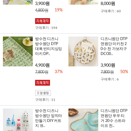
3,900원
8,000원
19%
4,800원
구매후기 : 60
구매후기 : 194
방수천 디즈니
디즈니원단 DTP
방수원단 DTP
면원단 미키천 2
대폭 빈티지싱잉
0수 천 가보자구
미키 DP..
DCO0..
4,900원
3,900원
37%
50%
7,800원
7,800원
구매후기 : 6
구매후기 : 11
방수천 디즈니
디즈니원단 DTP
방수원단 앞치마
면원단 푸우 티
만들기 DIY 커트
거 20수 스트라
지 유..
이프 천..