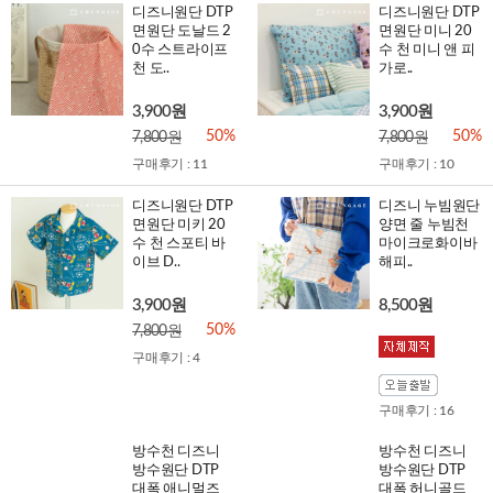
디즈니원단 DTP
디즈니원단 DTP
면원단 도날드 2
면원단 미니 20
0수 스트라이프
수 천 미니 앤 피
천 도..
가로..
3,900원
3,900원
50%
50%
7,800원
7,800원
구매후기 : 11
구매후기 : 10
디즈니원단 DTP
디즈니 누빔원단
면원단 미키 20
양면 줄 누빔천
수 천 스포티 바
마이크로화이바
이브 D..
해피..
3,900원
8,500원
50%
7,800원
구매후기 : 4
구매후기 : 16
방수천 디즈니
방수천 디즈니
방수원단 DTP
방수원단 DTP
대폭 애니멀즈
대폭 허니골드