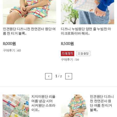
인견원단 디즈니천 천연꼰사 원단 여
디즈니 누빔원단 양면 줄 누빔천 마
름 천 티거 블록..
이크로화이바 해피..
8,000원
8,500원
구매후기 : 60
구매후기 : 16
1
/
2
지지미원단 리플
인견원단 디즈니
여름 냉감 시어
천 천연꼰사 원
서커원단 스트라
단 여름 천 티거
이프..
블록..