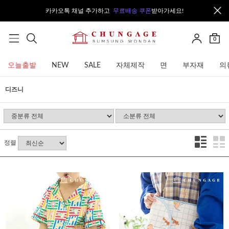
카카오톡 채널 추가하고
무료배송 쿠폰
받아가세요!
0
오늘출발
NEW
SALE
자체제작
면
부자재
의
디즈니
정렬