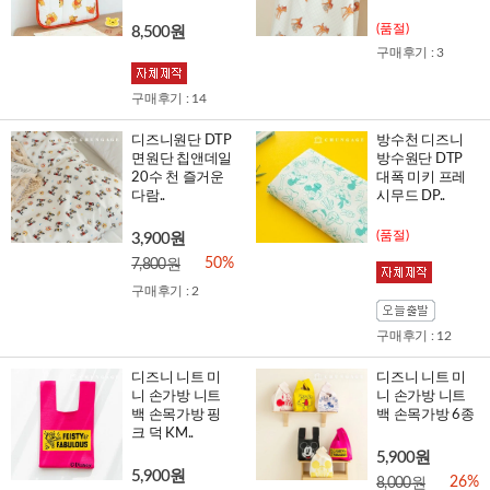
(품절)
8,500원
구매후기 : 3
구매후기 : 14
디즈니원단 DTP
방수천 디즈니
면원단 칩앤데일
방수원단 DTP
20수 천 즐거운
대폭 미키 프레
다람..
시무드 DP..
(품절)
3,900원
50%
7,800원
구매후기 : 2
구매후기 : 12
디즈니 니트 미
디즈니 니트 미
니 손가방 니트
니 손가방 니트
백 손목가방 핑
백 손목가방 6종
크 덕 KM..
5,900원
5,900원
26%
8,000원