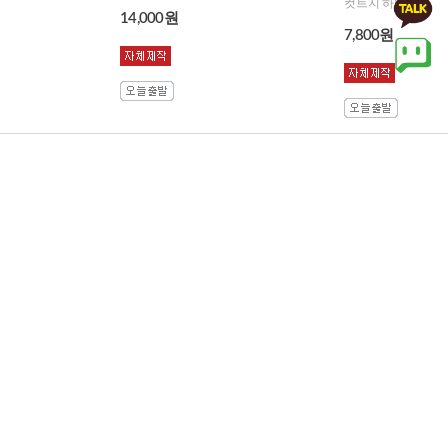
컷트지 하나로 어린이 앞치마+두건+가방+토시 4 in 1 컷트지~~!!
14,000원
7,800원
프랑스자수 패키
프랑스자수 패키
지 DIY 키트 디즈
지 파우치 DIY 키
니 철봉 미키 손
트 디즈니 베이
수건..
비덤..
12,000원
9,000원
프랑스자수 패키
프랑스자수 패키
지 에코백 DIY 키
지 DIY 키트 디즈
트 디즈니 코지
니 레인보우 미
마리..
키 파..