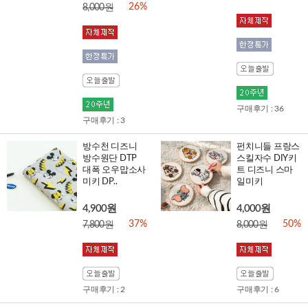
26%
8,000원
구매후기 : 36
구매후기 : 3
방수천 디즈니
펀치니들 프랑스
방수원단 DTP
스킬자수 DIY키
대폭 오우맙소사
트 디즈니 스마
미키 DP..
일미키
4,900원
4,000원
37%
50%
7,800원
8,000원
구매후기 : 2
구매후기 : 6