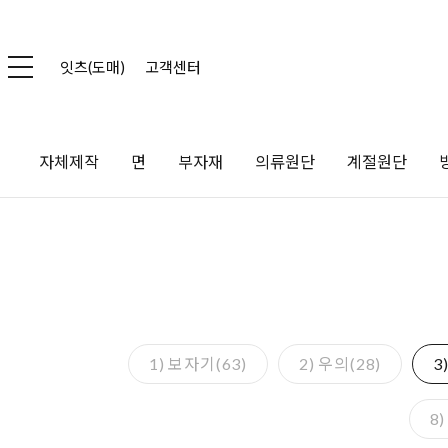
잇츠(도매)
고객센터
자체제작
면
부자재
의류원단
계절원단
1) 보자기(63)
2) 우의(28)
3
8