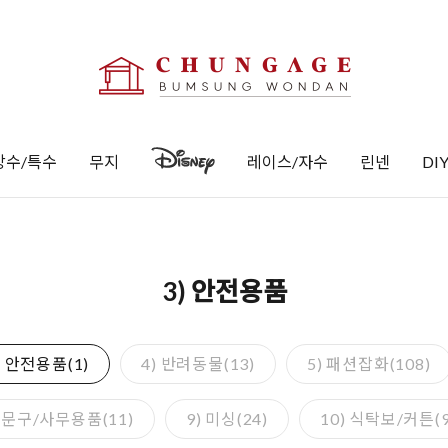
방수/특수
무지
레이스/자수
린넨
DI
3) 안전용품
) 안전용품(1)
4) 반려동물(13)
5) 패션잡화(108)
) 문구/사무용품(11)
9) 미싱(24)
10) 식탁보/커튼(9