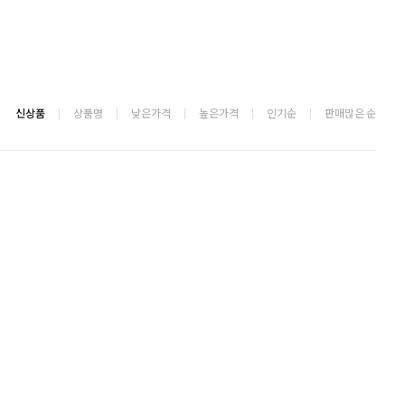
신상품
상품명
낮은가격
높은가격
인기순
판매많은 순