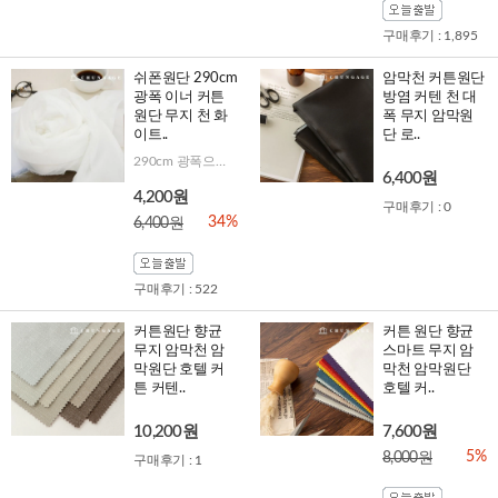
구매후기 : 1,895
쉬폰원단 290cm
암막천 커튼원단
광폭 이너 커튼
방염 커텐 천 대
원단 무지 천 화
폭 무지 암막원
이트..
단 로..
290cm 광폭으로 연폭없이 쉽게 제작가능
6,400원
4,200원
구매후기 : 0
34%
6,400원
구매후기 : 522
커튼원단 향균
커튼 원단 향균
무지 암막천 암
스마트 무지 암
막원단 호텔 커
막천 암막원단
튼 커텐..
호텔 커..
10,200원
7,600원
5%
8,000원
구매후기 : 1