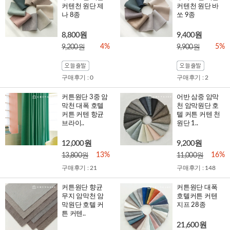
커텐천 원단 제
커텐천 원단 바
나 8종
쏘 9종
8,800원
9,400원
4%
5%
9,200원
9,900원
구매후기 : 0
구매후기 : 2
커튼원단 3중 암
어반 삼중 암막
막천 대폭 호텔
천 암막원단 호
커튼 커텐 항균
텔 커튼 커텐 천
브라이..
원단 1..
12,000원
9,200원
13%
16%
13,800원
11,000원
구매후기 : 21
구매후기 : 148
커튼원단 향균
커튼원단 대폭
무지 암막천 암
호텔커튼 커텐
막원단 호텔 커
지프 28종
튼 커텐..
21,600원