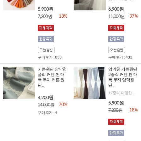
5,900원
6,900원
18%
37%
7,200원
11,000원
구매후기 : 833
구매후기 : 431
커튼원단 암막천
암막천 커튼원단
폴리 커텐 천 대
3중직 커텐 천 대
폭 무지 커튼 원
폭 무지 암막원
단..
단..
19종의 다양한 컬러! 자외선차단, 사생활보호, 방한/방풍 4계절내내 유용한 아이템
4,200원
5,900원
70%
14,000원
18%
7,200원
구매후기 : 4