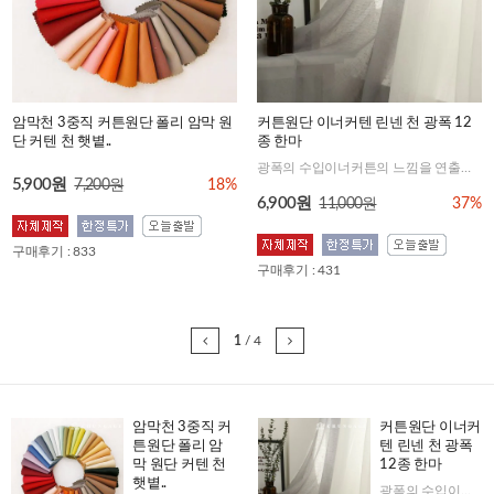
암막천 3중직 커튼원단 폴리 암막 원
커튼원단 이너커텐 린넨 천 광폭 12
단 커텐 천 햇볕..
종 한마
광폭의 수입이너커튼의 느낌을 연출하기 좋은 원단
5,900원
7,200원
18%
6,900원
11,000원
37%
구매후기 : 833
구매후기 : 431
1
/
4
암막천 3중직 커
커튼원단 이너커
튼원단 폴리 암
텐 린넨 천 광폭
막 원단 커텐 천
12종 한마
햇볕..
광폭의 수입이너커튼의 느낌을 연출하기 좋은 원단