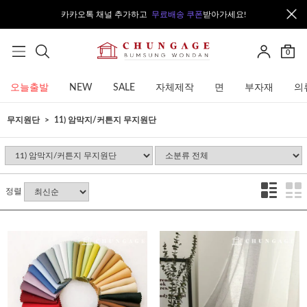
카카오톡 채널 추가하고
무료배송 쿠폰
받아가세요!
0
오늘출발
NEW
SALE
자체제작
면
부자재
의
무지원단
11) 암막지/커튼지 무지원단
정렬