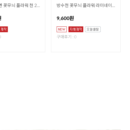
누빔원단 면 꽃무늬 플라워 천 20수 썬릿 가든
방수천 꽃무늬 플라워 라미네이트 방수원단 TPU 썬릿 가든
원
9,600원
0
구매후기 : 0