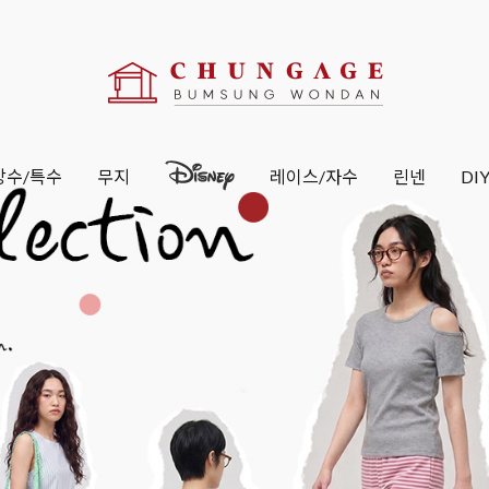
방수/특수
무지
레이스/자수
린넨
DI