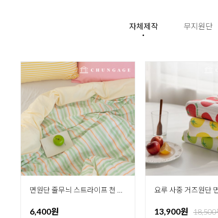
자체제작
무지원단
면원단 줄무늬 스트라이프 천 20수 그린티 스트라이프 444
6,400원
13,900원
18,50