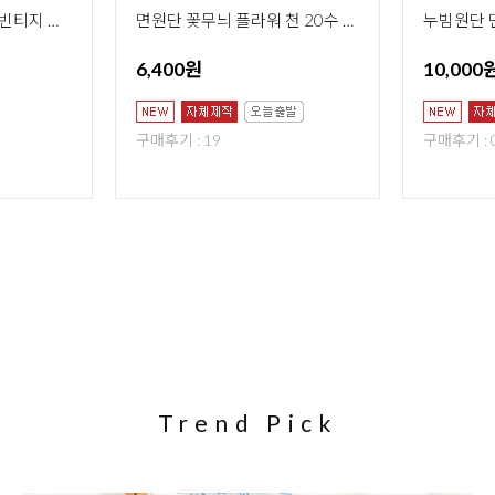
누빔원단 면 페이즐리 빈티지 천 20수 페이즐리 믹스 2종
면원단 꽃무늬 플라워 천 20수 썬릿 가든 445
6,400원
10,000
구매후기 : 19
구매후기 : 
Trend Pick