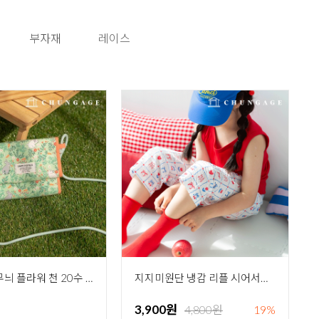
부자재
레이스
면원단 꽃무늬 플라워 천 20수 헬로래빗 434
지지미원단 냉감 리플 시어서커원단 대폭 꽃무늬 플라워 체리 천 키키 R-729
3,900원
4,800원
19%