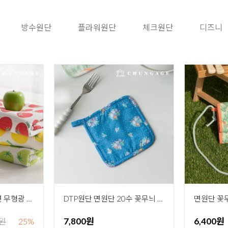
방수원단
플라워원단
체크원단
디즈니
요루 사중 거즈원단 면 무형광 바이오워싱 천 홈메이드 토마토 3종
DTP원단 면원단 20수 꽃무늬 플라워 천 도티부케 436
7,800원
6,400원
0원
25%