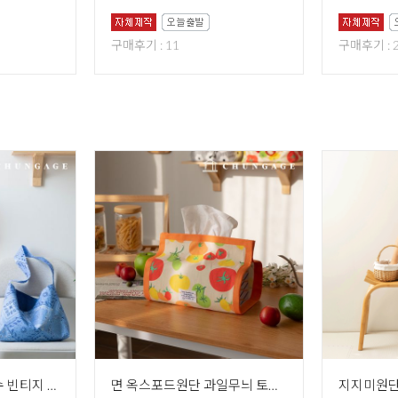
구매후기 : 11
구매후기 : 
DTP원단 면원단 20수 빈티지 페이즐리 천 페이젤 3종
면 옥스포드원단 과일무늬 토마토 천 토마토야 531