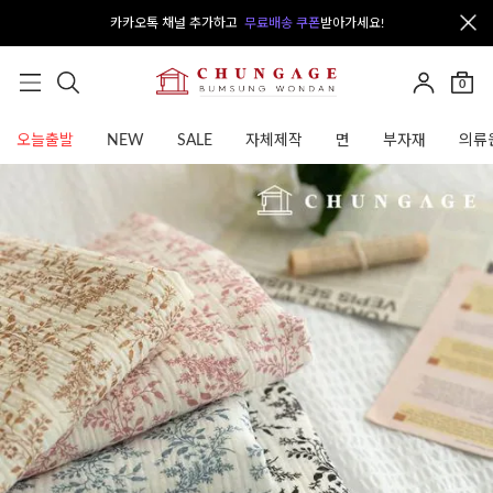
카카오톡 채널 추가하고
무료배송 쿠폰
받아가세요!
0
오늘출발
NEW
SALE
자체제작
면
부자재
의류