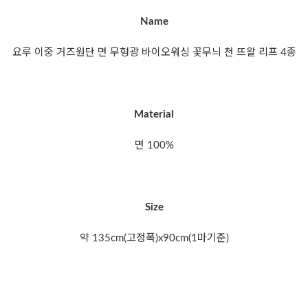
Name
요루 이중 거즈원단 면 무형광 바이오워싱 꽃무늬 천 뜨왈 리프 4종
Material
면 100%
Size
약 135cm(고정폭)x90cm(1마기준)