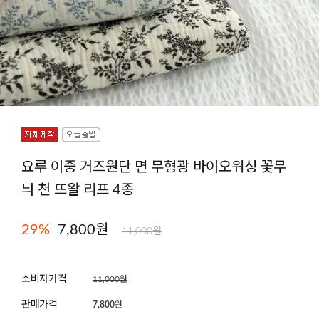
요루 이중 거즈원단 면 무형광 바이오워싱 꽃무
늬 천 뜨왈 리프 4종
29
%
7,800원
11,000원
소비자가격
11,000원
판매가격
7,800
원