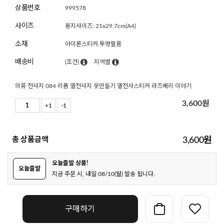
상품번호
999578
사이즈
용지사이즈: 21x29.7cm(A4)
소재
아이론스티커,투명필름
배송비
(조건)
지역별
의류 전사지 084 리폼 열전사지 옷만들기 열전사스티커 라즈베리 이야기
3,600
원
+1
-1
총 상품금액
3,600
원
오늘출발 상품!
오늘출발
지금 주문 시, 내일 08/10(월) 발송 됩니다.
구매하기