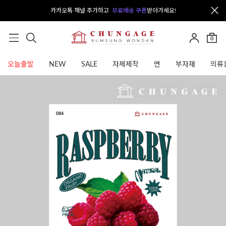
카카오톡 채널 추가하고
무료배송 쿠폰
받아가세요!
0
오늘출발
NEW
SALE
자체제작
면
부자재
의류