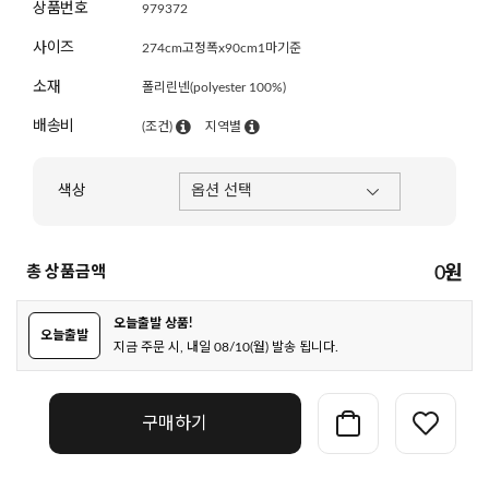
상품번호
979372
사이즈
274cm고정폭x90cm1마기준
소재
폴리린넨(polyester 100%)
배송비
(조건)
지역별
색상
총 상품금액
0
원
오늘출발 상품!
오늘출발
지금 주문 시, 내일 08/10(월) 발송 됩니다.
구매하기