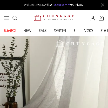
카카오톡 채널 추가하고
무료배송 쿠폰
받아가세요!
0
오늘출발
NEW
SALE
자체제작
면
부자재
의류