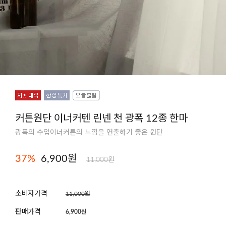
커튼원단 이너커텐 린넨 천 광폭 12종 한마
광폭의 수입이너커튼의 느낌을 연출하기 좋은 원단
37
%
6,900원
11,000원
소비자가격
11,000원
판매가격
6,900
원