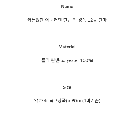
Name
커튼원단 이너커텐 린넨 천 광폭 12종 한마
Material
폴리 린넨(polyester 100%)
Size
약274cm(고정폭) x 90cm(1마기준)