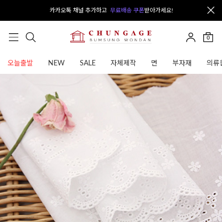
카카오톡 채널 추가하고
무료배송 쿠폰
받아가세요!
0
오늘출발
NEW
SALE
자체제작
면
부자재
의류