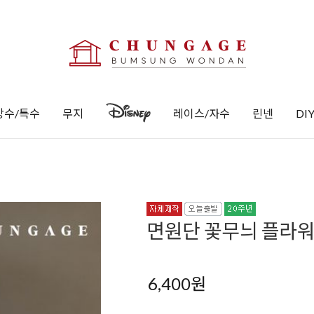
방수/특수
무지
레이스/자수
린넨
DI
면원단 꽃무늬 플라워 
6,400
원