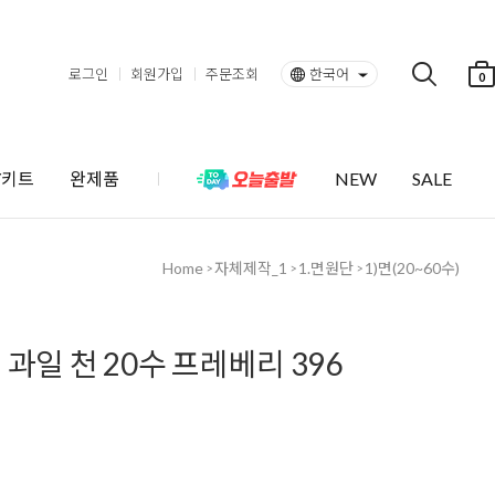
로그인
회원가입
주문조회
한국어
0
Y키트
완제품
NEW
SALE
Home
자체제작_1
1.면원단
1)면(20~60수)
>
>
>
과일 천 20수 프레베리 396