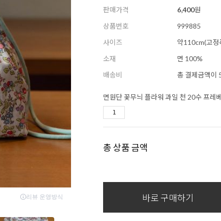
판매가격
6,400
원
상품번호
999885
사이즈
약110cm(고정
소재
면 100%
배송비
총 결제금액이 5
면원단 꽃무늬 플라워 과일 천 20수 프레베
총 상품 금액
바로 구매하기