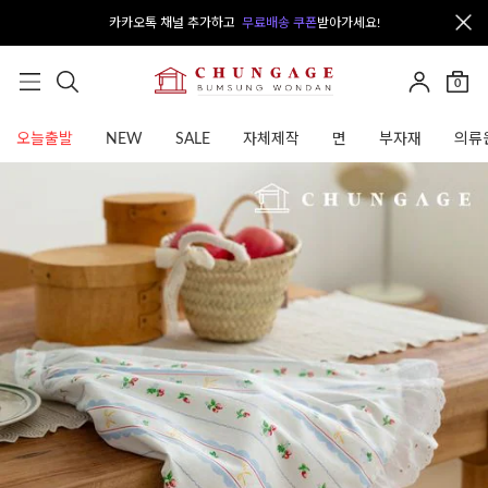
카카오톡 채널 추가하고
무료배송 쿠폰
받아가세요!
0
오늘출발
NEW
SALE
자체제작
면
부자재
의류