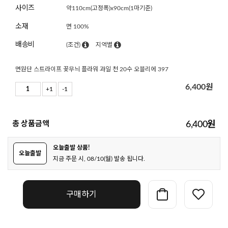
사이즈
약110cm(고정폭)x90cm(1마기준)
소재
면 100%
배송비
(조건)
지역별
면원단 스트라이프 꽃무늬 플라워 과일 천 20수 오블리에 397
6,400
원
+1
-1
총 상품금액
6,400
원
오늘출발 상품!
오늘출발
지금 주문 시, 08/10(월) 발송 됩니다.
구매하기