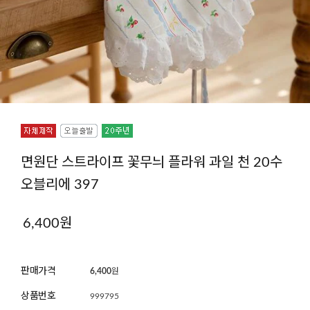
면원단 스트라이프 꽃무늬 플라워 과일 천 20수
오블리에 397
6,400
원
판매가격
6,400
원
상품번호
999795