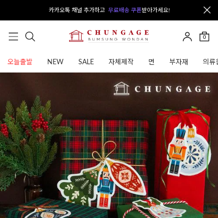
카카오톡 채널 추가하고
무료배송 쿠폰
받아가세요!
0
오늘출발
NEW
SALE
자체제작
면
부자재
의류