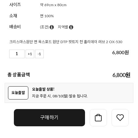
사이즈
약 69cm x 80cm
소재
면 100%
배송비
(조건)
지역별
크리스마스원단 면 옥스포드 원단 DTP 컷트지 천 홀리데이 러브 2 OX-530
6,800
원
+1
-1
총 상품금액
6,800
원
오늘출발 상품!
오늘출발
지금 주문 시, 08/10(월) 발송 됩니다.
구매하기