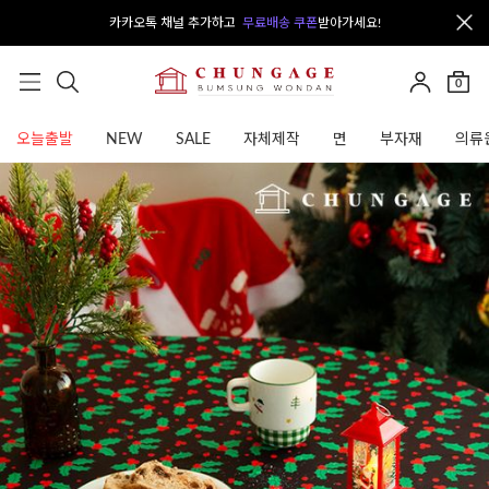
카카오톡 채널 추가하고
무료배송 쿠폰
받아가세요!
0
오늘출발
NEW
SALE
자체제작
면
부자재
의류