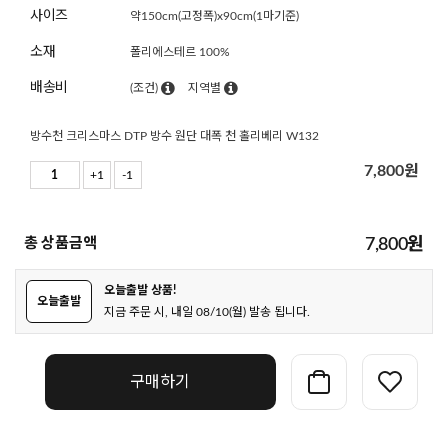
사이즈
약150cm(고정폭)x90cm(1마기준)
소재
폴리에스테르 100%
배송비
(조건)
지역별
방수천 크리스마스 DTP 방수 원단 대폭 천 홀리베리 W132
7,800
원
+1
-1
총 상품금액
7,800
원
오늘출발 상품!
오늘출발
지금 주문 시, 내일 08/10(월) 발송 됩니다.
구매하기