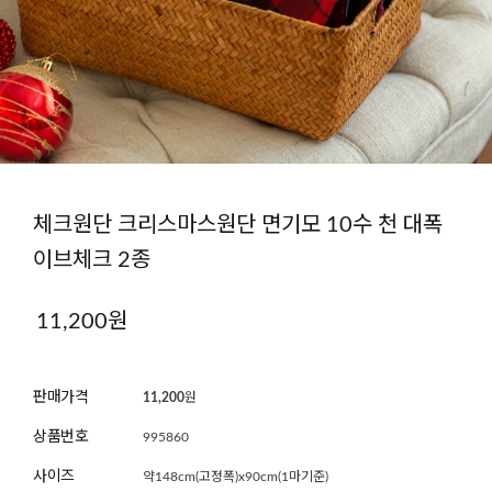
체크원단 크리스마스원단 면기모 10수 천 대폭
이브체크 2종
11,200원
판매가격
11,200
원
상품번호
995860
사이즈
약148cm(고정폭)x90cm(1마기준)