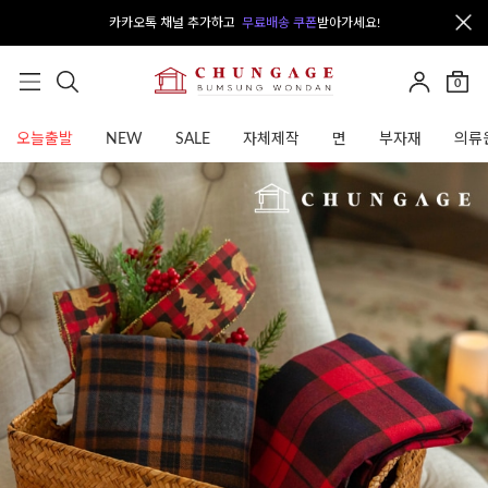
카카오톡 채널 추가하고
무료배송 쿠폰
받아가세요!
0
오늘출발
NEW
SALE
자체제작
면
부자재
의류