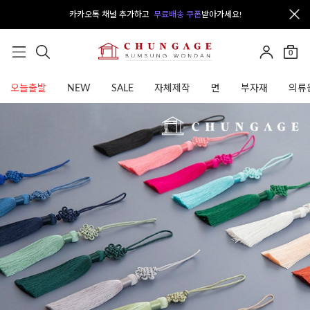
카카오톡 채널 추가하고
무료배송 쿠폰
받아가세요!
0
오늘출발
NEW
SALE
자체제작
면
부자재
의류