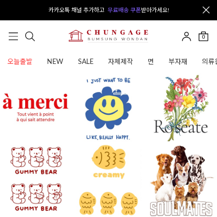
카카오톡 채널 추가하고
무료배송 쿠폰
받아가세요!
0
오늘출발
NEW
SALE
자체제작
면
부자재
의류