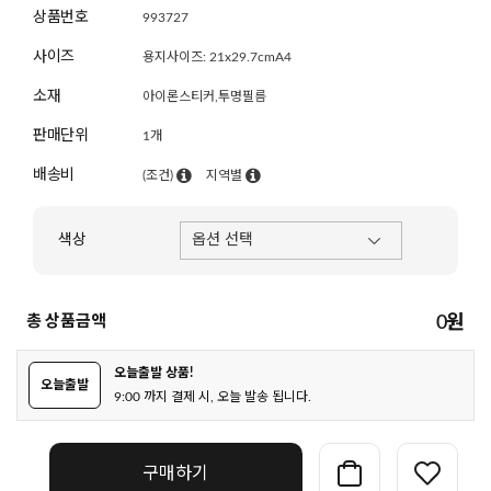
상품번호
993727
사이즈
용지사이즈: 21x29.7cmA4
소재
아이론스티커,투명필름
판매단위
1개
배송비
(조건)
지역별
색상
총 상품금액
0
원
오늘출발 상품!
오늘출발
9:00 까지 결제 시, 오늘 발송 됩니다.
구매하기