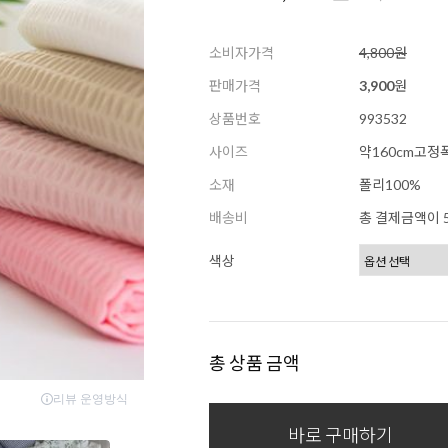
소비자가격
4,800원
판매가격
3,900
원
상품번호
993532
사이즈
약160cm고정
소재
폴리100%
배송비
총 결제금액이 5
색상
총 상품 금액
바로 구매하기