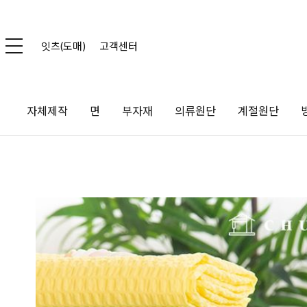
잇츠(도매)
고객센터
자체제작
면
부자재
의류원단
계절원단