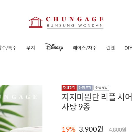
방수/특수
무지
레이스/자수
린넨
DI
지지미원단 리플 시어서
사탕 9종
19
%
3,900원
4,800원