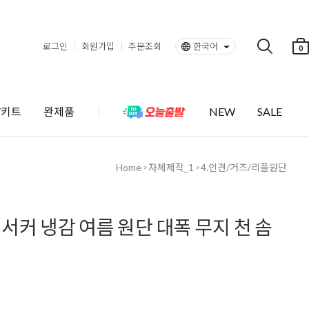
로그인
회원가입
주문조회
한국어
0
Y키트
완제품
NEW
SALE
Home
자체제작_1
4.인견/거즈/리플원단
>
>
커 냉감 여름 원단 대폭 무지 천 솜