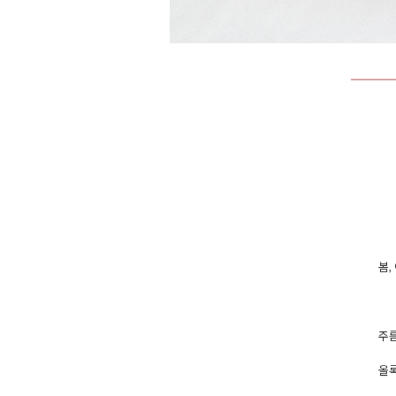
봄,
주름
올