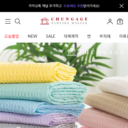
카카오톡 채널 추가하고
무료배송 쿠폰
받아가세요!
0
오늘출발
NEW
SALE
자체제작
면
부자재
의류