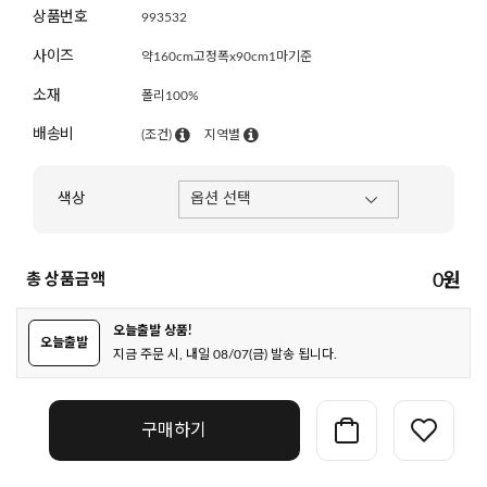
상품번호
993532
사이즈
약160cm고정폭x90cm1마기준
소재
폴리100%
배송비
(조건)
지역별
색상
총 상품금액
0
원
오늘출발 상품!
오늘출발
지금 주문 시, 내일 08/07(금) 발송 됩니다.
구매하기