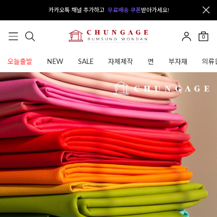
카카오톡 채널 추가하고
무료배송 쿠폰
받아가세요!
0
오늘출발
NEW
SALE
자체제작
면
부자재
의류