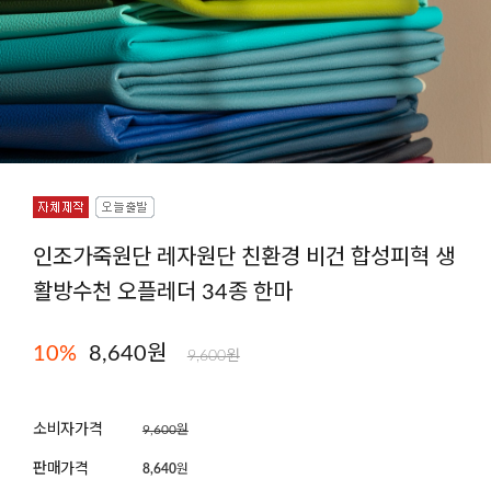
인조가죽원단 레자원단 친환경 비건 합성피혁 생
활방수천 오플레더 34종 한마
10
%
8,640원
9,600원
소비자가격
9,600원
판매가격
8,640
원