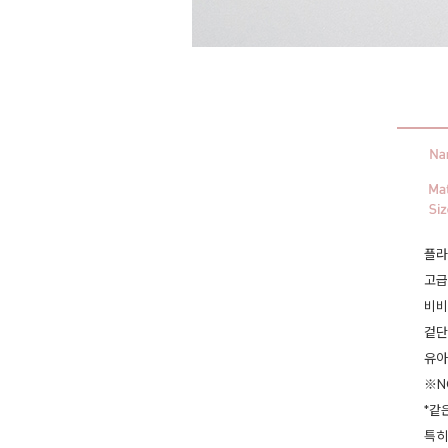
플라
고급
비비
겉단
유아
※N
*같
특히