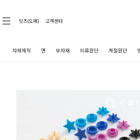
잇츠(도매)
고객센터
자체제작
면
부자재
의류원단
계절원단