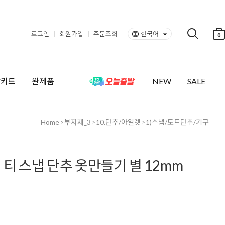
로그인
회원가입
주문조회
한국어
0
Y키트
완제품
NEW
SALE
Home
부자재_3
10.단추/아일렛
1)스냅/도트단추/기구
>
>
>
티 스냅 단추 옷만들기 별 12mm