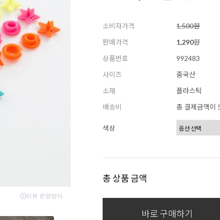
소비자가격
1,500원
판매가격
1,290
원
상품번호
992483
사이즈
중국산
소재
플라스틱
배송비
총 결제금액이 5
색상
총 상품 금액
바로 구매하기