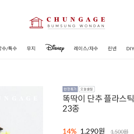
방수/특수
무지
레이스/자수
린넨
DI
똑딱이 단추 플라스틱 
23종
14
%
1,290원
1,500원