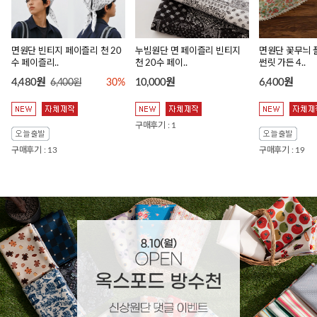
면원단 빈티지 페이즐리 천 20
누빔원단 면 페이즐리 빈티지
면원단 꽃무늬 
수 페이즐리..
천 20수 페이..
썬릿 가든 4..
4,480원
10,000원
6,400원
6,400원
30%
구매후기 : 1
구매후기 : 13
구매후기 : 19