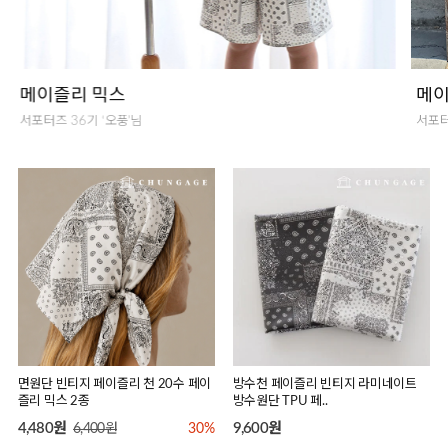
메이즐리 믹스
메이
서포터즈 36기 ‘오풍’님
서포터
면원단 빈티지 페이즐리 천 20수 페이
방수천 페이즐리 빈티지 라미네이트
즐리 믹스 2종
방수원단 TPU 페..
4,480원
9,600원
6,400원
30%