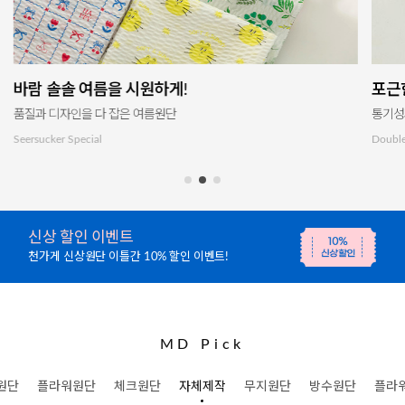
바람 솔솔 여름을 시원하게!
포근
품질과 디자인을 다 잡은 여름원단
통기성
Seersucker Special
Double
신상 할인 이벤트
천가게 신상원단 이틀간 10% 할인 이벤트!
MD Pick
원단
플라워원단
체크원단
자체제작
무지원단
방수원단
플라