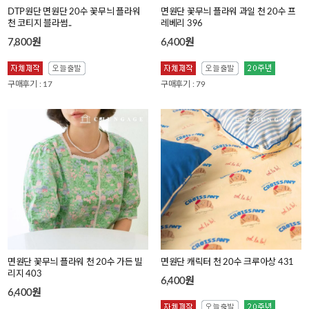
DTP원단 면원단 20수 꽃무늬 플라워
면원단 꽃무늬 플라워 과일 천 20수 프
천 코티지 블라썸..
레베리 396
7,800원
6,400원
구매후기 : 17
구매후기 : 79
면원단 꽃무늬 플라워 천 20수 가든 빌
면원단 캐릭터 천 20수 크루아상 431
리지 403
6,400원
6,400원