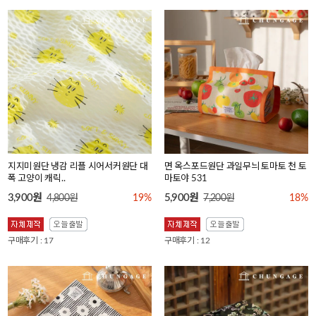
지지미원단 냉감 리플 시어서커원단 대
면 옥스포드원단 과일무늬 토마토 천 토
폭 고양이 캐릭..
마토야 531
3,900원
5,900원
4,800원
19%
7,200원
18%
구매후기 : 17
구매후기 : 12