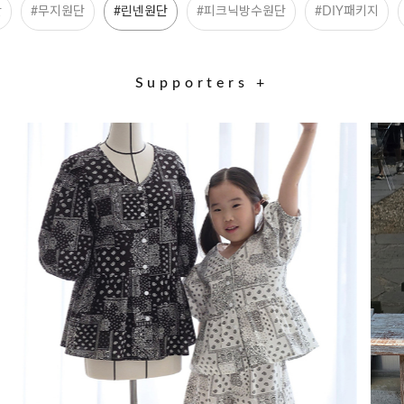
단
#무지원단
#린넨원단
#피크닉방수원단
#DIY패키지
Supporters +