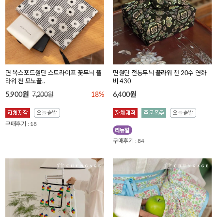
면 옥스포드원단 스트라이프 꽃무늬 플
면원단 전통무늬 플라워 천 20수 연화
라워 천 모노플..
비 430
5,900원
6,400원
7,200원
18%
구매후기 : 18
구매후기 : 84