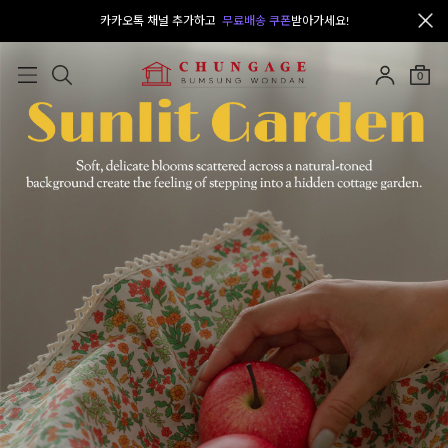
카카오톡 채널 추가하고
무료배송 쿠폰
받아가세요!
0
오늘출발
NEW
SALE
자체제작
면
부자재
의류