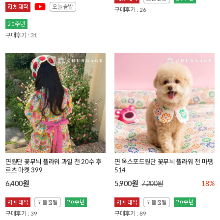
구매후기 : 26
구매후기 : 31
면원단 꽃무늬 플라워 과일 천 20수 후
면 옥스포드원단 꽃무늬 플라워 천 마뗑
르츠 마켓 399
514
6,400원
5,900원
7,200원
18%
구매후기 : 39
구매후기 : 89