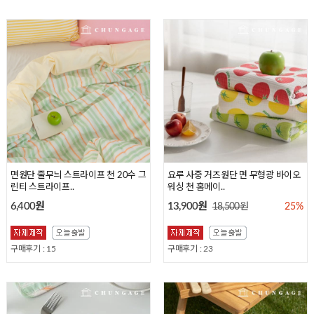
면원단 꽃무늬 플라워 천 20수 플람므
면원단 체크 천 20수 평직 원단 스위
면원단 줄무늬 스트라이프 천 20수 그
면원단 체크 천 20수 원단 해피멜로 3
요루 사중 거즈원단 면 무형광 바이오
375
티 339
린티 스트라이프..
06
워싱 천 홈메이..
6,400원
6,400원
6,400원
6,400원
13,900원
18,500원
25%
구매후기 : 81
구매후기 : 21
구매후기 : 15
구매후기 : 23
구매후기 : 96