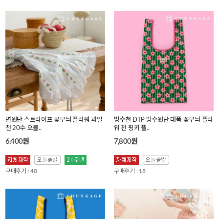
면원단 스트라이프 꽃무늬 플라워 과일
방수천 DTP 방수원단 대폭 꽃무늬 플라
천 20수 오블..
워 천 핑키 플..
6,400원
7,800원
구매후기 : 40
구매후기 : 18