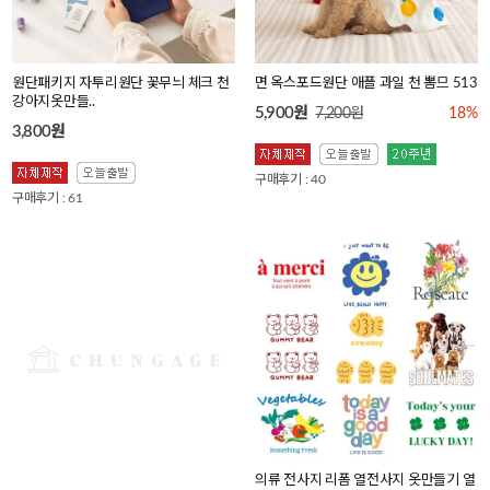
원단패키지 자투리원단 꽃무늬 체크 천
면 옥스포드원단 애플 과일 천 뽐므 513
강아지옷만들..
5,900원
7,200원
18%
3,800원
구매후기 : 40
구매후기 : 61
원단패키지 자투리원단 꽃무늬 체크 천
의류 전사지 리폼 열전사지 옷만들기 열