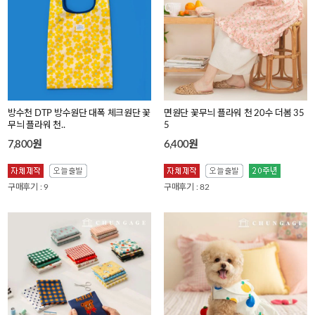
방수천 DTP 방수원단 대폭 체크원단 꽃
면원단 꽃무늬 플라워 천 20수 더봄 35
무늬 플라워 천..
5
7,800원
6,400원
구매후기 : 9
구매후기 : 82