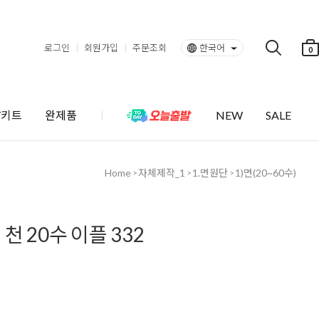
로그인
회원가입
주문조회
한국어
0
Y키트
완제품
NEW
SALE
Home
자체제작_1
1.면원단
1)면(20~60수)
>
>
>
천 20수 이플 332