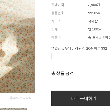
판매가격
6,400
원
상품번호
991054
사이즈
국내산
소재
면 100%
배송비
총 결제금액이 5
면원단 꽃무늬 플라워 천 20수 이플 332
총 상품 금액
바로 구매하기