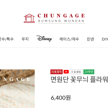
방수/특수
무지
레이스/자수
린넨
DI
면원단 꽃무늬 플라워 
6,400
원