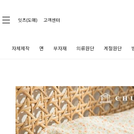
잇츠(도매)
고객센터
자체제작
면
부자재
의류원단
계절원단