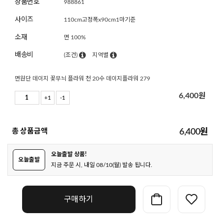
상품번호
988861
사이즈
110cm고정폭x90cm1마기준
소재
면 100%
배송비
(조건)
지역별
면원단 데이지 꽃무늬 플라워 천 20수 데이지플라워 279
6,400
원
+1
-1
총 상품금액
6,400
원
오늘출발 상품!
오늘출발
지금 주문 시, 내일 08/10(월) 발송 됩니다.
구매하기