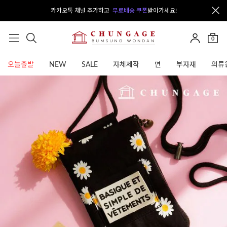
카카오톡 채널 추가하고
무료배송 쿠폰
받아가세요!
0
오늘출발
NEW
SALE
자체제작
면
부자재
의류