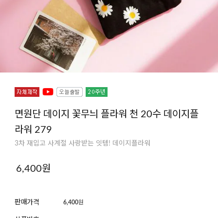
면원단 데이지 꽃무늬 플라워 천 20수 데이지플
라워 279
3차 재입고 사계절 사랑받는 잇템! 데이지플라워
6,400
원
판매가격
6,400
원