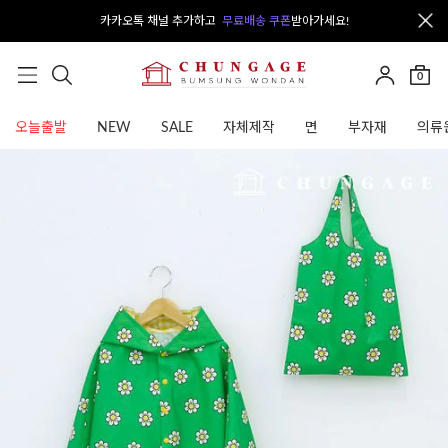
카카오톡 채널 추가하고
무료배송 쿠폰
받아가세요!
0
오늘출발
NEW
SALE
자체제작
면
부자재
의류