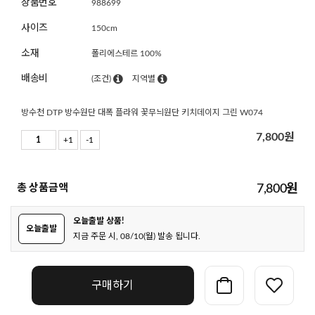
상품번호
988699
사이즈
150cm
소재
폴리에스테르 100%
배송비
(조건)
지역별
방수천 DTP 방수원단 대폭 플라워 꽃무늬원단 키치데이지 그린 W074
7,800
원
+1
-1
총 상품금액
7,800
원
오늘출발 상품!
오늘출발
지금 주문 시, 08/10(월) 발송 됩니다.
구매하기