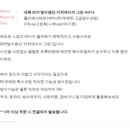
대폭 DTP 방수원단 키치데이지 그린 W074
폴리에스테르100% (PU우레탄 고급방수코팅)
150cm(고정폭) x 90cm(1마기준)
레트로 느낌의 데이지 플라워가 매력적이고 사랑스러운
DTP방수원단 '키치데이지 그린' 입니다
시선을 사로잡는 발랄한 초록바탕에 깨끗한 화이트컬러가 순수하고 이쁜 원단
이에요.
40수 정도의 가볍고 사각거리는 질감으로
PU우레탄 특수코팅 처리한 기능성 방수천입니다.
방수기능은 물론 자외선 차단까지 OK!
우의, 돗자리, 방수파우치, 샤워커튼, 장바구니 등 다양하게 활용해보세요.
**
2마 이상 주문 시 연결되어 발송됩니다.