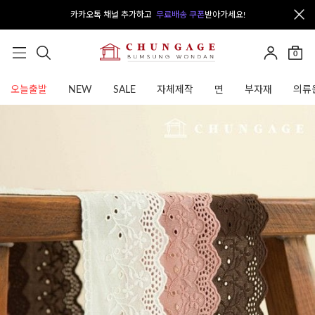
카카오톡 채널 추가하고
무료배송 쿠폰
받아가세요!
0
오늘출발
NEW
SALE
자체제작
면
부자재
의류