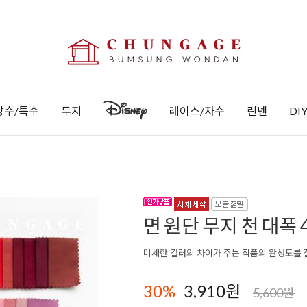
방수/특수
무지
레이스/자수
린넨
DI
면 원단 무지 천 대폭 
미세한 컬러의 차이가 주는 작품의 완성도를 
30
%
3,910원
5,600원