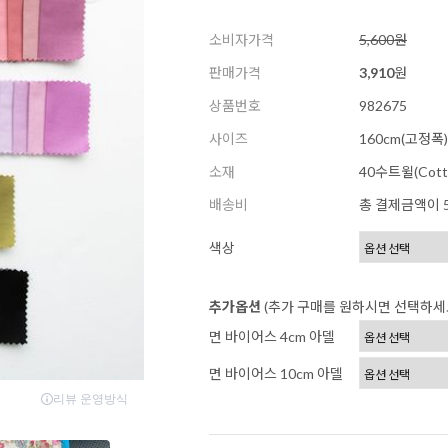
소비자가격
5,600원
판매가격
3,910
원
상품번호
982675
사이즈
160cm(고정폭)
소재
40수트윌(Cott
배송비
총 결제금액이 5
색상
추가옵션
(추가 구매를 원하시면 선택하세
면 바이어스 4cm 아델
면 바이어스 10cm 아델