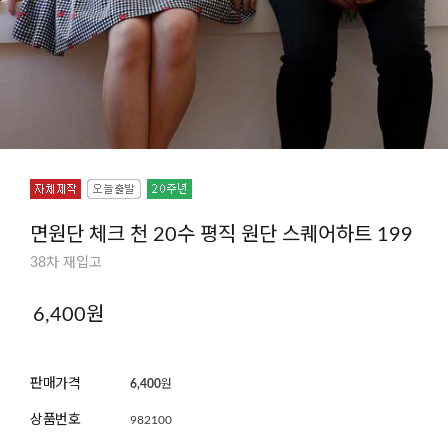
면원단 체크 천 20수 평직 원단 스퀘어하트 199
38차 재입고
6,400
원
판매가격
6,400
원
상품번호
982100