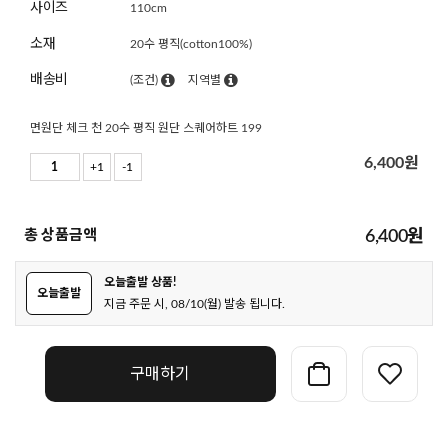
사이즈
110cm
소재
20수 평직(cotton100%)
배송비
(조건)
지역별
면원단 체크 천 20수 평직 원단 스퀘어하트 199
6,400
원
+1
-1
총 상품금액
6,400
원
오늘출발 상품!
오늘출발
지금 주문 시, 08/10(월) 발송 됩니다.
구매하기