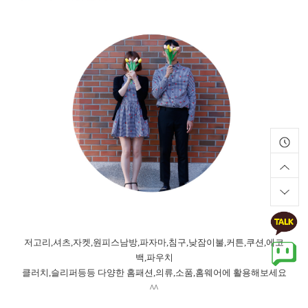
저고리,셔츠,자켓,원피스남방,파자마,침구,낮잠이불,커튼,쿠션,에코
백,파우치
클러치,슬리퍼등등 다양한 홈패션,의류,소품,홈웨어에 활용해보세요
^^