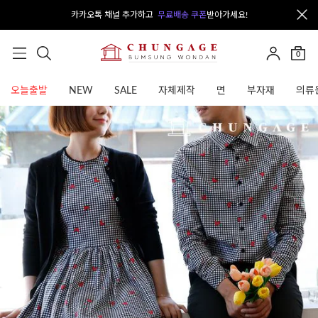
카카오톡 채널 추가하고
무료배송 쿠폰
받아가세요!
0
오늘출발
NEW
SALE
자체제작
면
부자재
의류