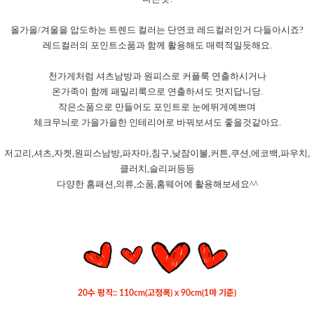
올가을/겨울을 압도하는 트렌드 컬러는 단연코 레드컬러인거 다들아시죠?
레드컬러의 포인트소품과 함께 활용해도 매력적일듯해요.
천가게처럼 셔츠남방과 원피스로 커플룩 연출하시거나
온가족이 함께 패밀리룩으로 연출하셔도 멋지답니당.
작은소품으로 만들어도 포인트로 눈에뛰게예쁘며
체크무늬로 가을가을한 인테리어로 바꿔보셔도 좋을것같아요.
저고리,셔츠,자켓,원피스남방,파자마,침구,낮잠이불,커튼,쿠션,에코백,파우치,
클러치,슬리퍼등등
다양한 홈패션,의류,소품,홈웨어에 활용해보세요^^
20수 평직:: 110cm(고정폭) x 90cm(1마 기준)