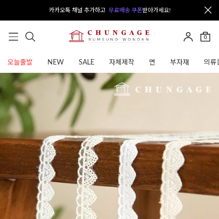
카카오톡 채널 추가하고
무료배송 쿠폰
받아가세요!
0
오늘출발
NEW
SALE
자체제작
면
부자재
의류