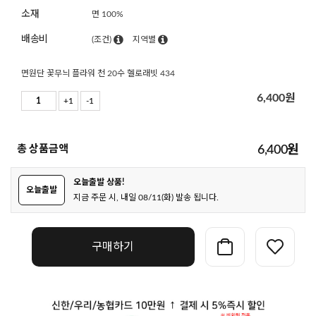
소재
면 100%
배송비
(조건)
지역별
면원단 꽃무늬 플라워 천 20수 헬로래빗 434
6,400
원
+1
-1
총 상품금액
6,400
원
오늘출발 상품!
오늘출발
지금 주문 시, 내일 08/11(화) 발송 됩니다.
구매하기