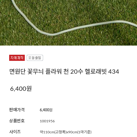
면원단 꽃무늬 플라워 천 20수 헬로래빗 434
6,400
원
판매가격
6,400
원
상품번호
1001956
사이즈
약110cm(고정폭)x90cm(1마기준)