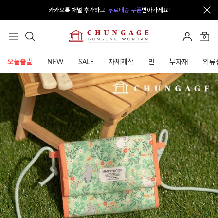
카카오톡 채널 추가하고
무료배송 쿠폰
받아가세요!
0
오늘출발
NEW
SALE
자체제작
면
부자재
의류