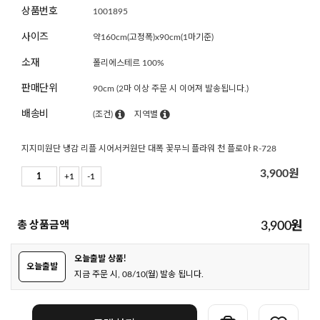
상품번호
1001895
사이즈
약160cm(고정폭)x90cm(1마기준)
소재
폴리에스테르 100%
판매단위
90cm (2마 이상 주문 시 이어져 발송됩니다.)
배송비
(조건)
지역별
지지미원단 냉감 리플 시어서커원단 대폭 꽃무늬 플라워 천 플로아 R-728
3,900
원
+1
-1
총 상품금액
3,900
원
오늘출발 상품!
오늘출발
지금 주문 시, 08/10(월) 발송 됩니다.