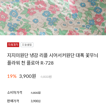
지지미원단 냉감 리플 시어서커원단 대폭 꽃무늬
플라워 천 플로아 R-728
19
%
3,900
원
4,800원
소비자가격
4,800원
판매가격
3,900
원