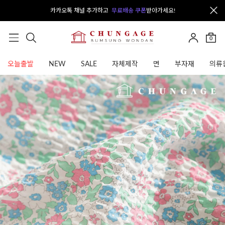
카카오톡 채널 추가하고
무료배송 쿠폰
받아가세요!
0
오늘출발
NEW
SALE
자체제작
면
부자재
의류