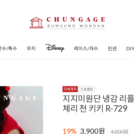
방수/특수
무지
레이스/자수
린넨
DI
지지미원단 냉감 리플
체리 천 키키 R-729
19
%
3,900
원
4,800원