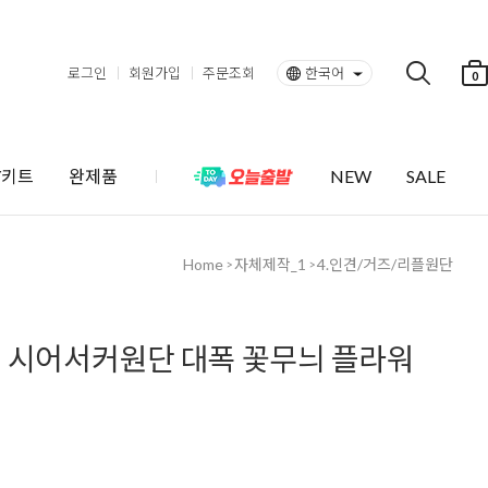
로그인
회원가입
주문조회
한국어
0
Y키트
완제품
NEW
SALE
Home
자체제작_1
4.인견/거즈/리플원단
>
>
 시어서커원단 대폭 꽃무늬 플라워