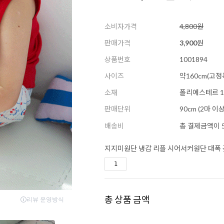
소비자가격
4,800원
판매가격
3,900
원
상품번호
1001894
사이즈
약160cm(고정
소재
폴리에스테르 1
판매단위
90cm (2마 
배송비
총 결제금액이 5
지지미원단 냉감 리플 시어서커원단 대폭 꽃
총 상품 금액