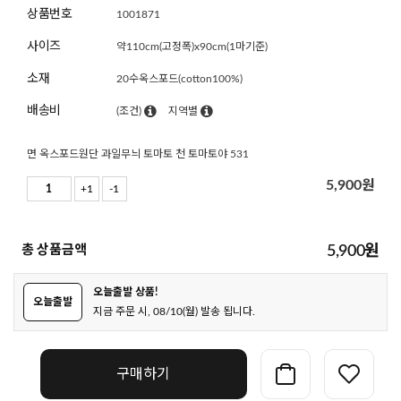
상품번호
1001871
사이즈
약110cm(고정폭)x90cm(1마기준)
소재
20수옥스포드(cotton100%)
배송비
(조건)
지역별
면 옥스포드원단 과일무늬 토마토 천 토마토야 531
5,900
원
+1
-1
총 상품금액
5,900
원
오늘출발 상품!
오늘출발
지금 주문 시, 08/10(월) 발송 됩니다.
구매하기