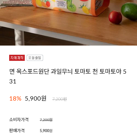
면 옥스포드원단 과일무늬 토마토 천 토마토야 5
31
18
%
5,900
원
7,200원
소비자가격
7,200원
판매가격
5,900
원