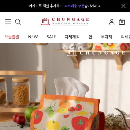
카카오톡 채널 추가하고
무료배송 쿠폰
받아가세요!
0
오늘출발
NEW
SALE
자체제작
면
부자재
의류