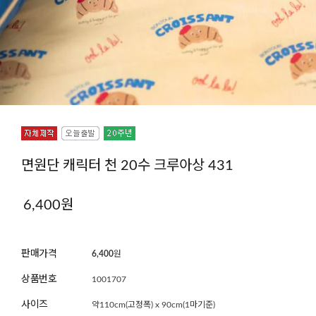
면원단 캐릭터 천 20수 크루아상 431
6,400
원
판매가격
6,400
원
상품번호
1001707
사이즈
약110cm(고정폭) x 90cm(1마기준)