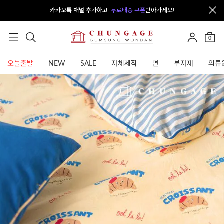
카카오톡 채널 추가하고
무료배송 쿠폰
받아가세요!
0
오늘출발
NEW
SALE
자체제작
면
부자재
의류