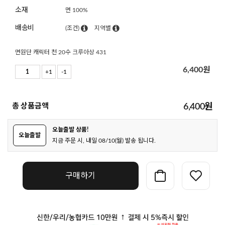
소재
면 100%
배송비
(조건)
지역별
면원단 캐릭터 천 20수 크루아상 431
6,400
원
+1
-1
총 상품금액
6,400
원
오늘출발 상품!
오늘출발
지금 주문 시, 내일 08/10(월) 발송 됩니다.
구매하기