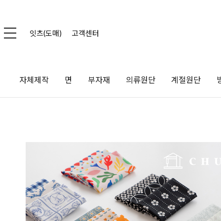
잇츠(도매)
고객센터
자체제작
면
부자재
의류원단
계절원단