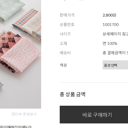
판매가격
2,800
원
상품번호
1001700
사이즈
상세페이지 참
소재
면 100%
배송비
총 결제금액이 5
색상
총 상품 금액
바로 구매하기