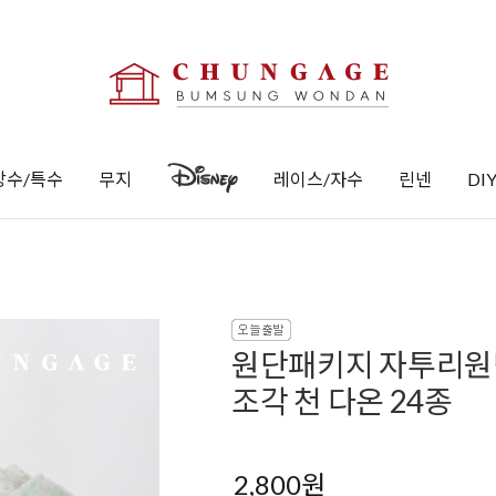
방수/특수
무지
레이스/자수
린넨
DI
원단패키지 자투리원
조각 천 다온 24종
2,800원