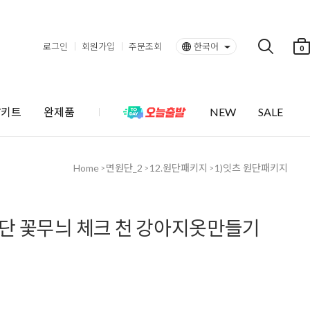
로그인
회원가입
주문조회
한국어
0
Y키트
완제품
NEW
SALE
Home
면원단_2
12.원단패키지
1)잇츠 원단패키지
>
>
>
단 꽃무늬 체크 천 강아지옷만들기