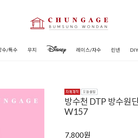
방수/특수
무지
레이스/자수
린넨
DI
방수천 DTP 방수원단
W157
7,800
원