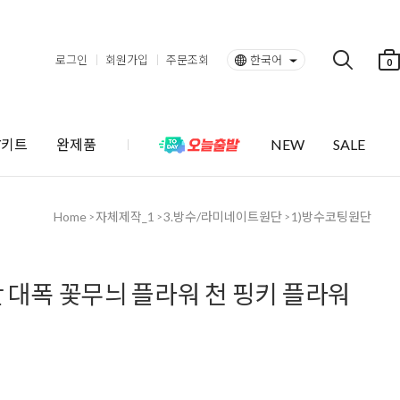
로그인
회원가입
주문조회
한국어
0
Y키트
완제품
NEW
SALE
Home
자체제작_1
3.방수/라미네이트원단
1)방수코팅원단
>
>
>
 대폭 꽃무늬 플라워 천 핑키 플라워