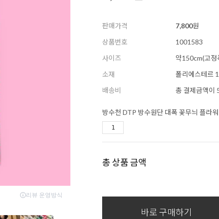
판매가격
7,800
원
상품번호
1001583
사이즈
약150cm(고정
소재
폴리에스테르 1
배송비
총 결제금액이 5
방수천 DTP 방수원단 대폭 꽃무늬 플라워 
총 상품 금액
바로 구매하기