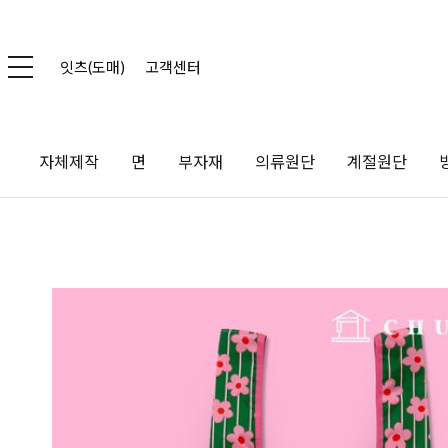
잇츠(도매)
고객센터
자체제작
면
부자재
의류원단
계절원단