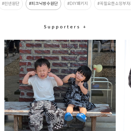
#린넨원단
#피크닉방수원단
#DIY패키지
#꼭필요한소잉부자
Supporters +