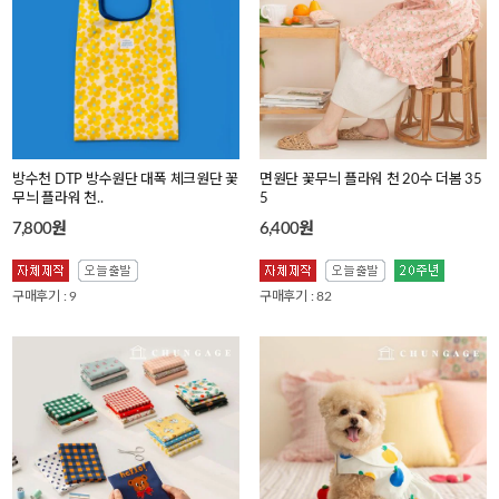
방수천 DTP 방수원단 대폭 체크원단 꽃
면원단 꽃무늬 플라워 천 20수 더봄 35
무늬 플라워 천..
5
7,800원
6,400원
구매후기 : 9
구매후기 : 82