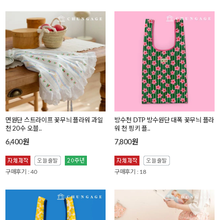
면원단 스트라이프 꽃무늬 플라워 과일
방수천 DTP 방수원단 대폭 꽃무늬 플라
천 20수 오블..
워 천 핑키 플..
6,400원
7,800원
구매후기 : 40
구매후기 : 18