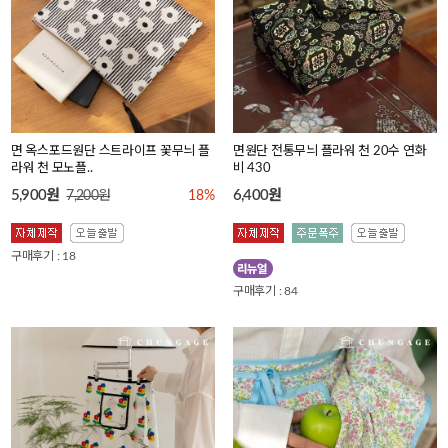
면 옥스포드원단 스트라이프 꽃무늬 플
면원단 전통무늬 플라워 천 20수 연화
라워 천 모노플..
비 430
5,900원
6,400원
7,200원
18%
구매후기 : 18
구매후기 : 84