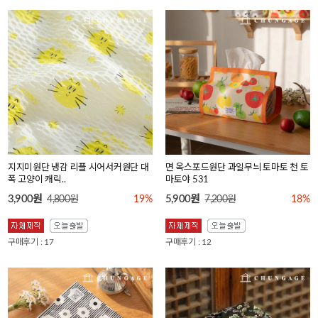
지지미원단 냉감 리플 시어서커원단 대
면 옥스포드원단 과일무늬 토마토 천 토
폭 고양이 캐릭..
마토야 531
3,900원
5,900원
4,800원
19%
7,200원
18%
구매후기 : 17
구매후기 : 12