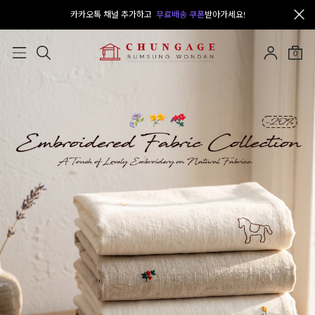
카카오톡 채널 추가하고
무료배송 쿠폰
받아가세요!
0
오늘출발
NEW
SALE
자체제작
면
부자재
의류