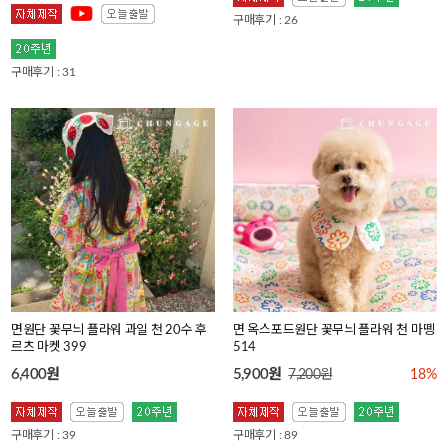
구매후기 : 26
구매후기 : 31
면원단 꽃무늬 플라워 과일 천 20수 후
면 옥스포드원단 꽃무늬 플라워 천 마뗑
르츠 마켓 399
514
6,400원
5,900원
7,200원
18%
구매후기 : 39
구매후기 : 89