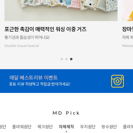
포근한 촉감이 매력적인 워싱 이중 거즈
장마
통기성과 흡습성이 뛰어나요!
자체 
Double Gauze Special
Waterp
매달 베스트리뷰 이벤트
포토 리뷰 작성하고 적립금 받아가세요!
MD Pick
원단
플라워원단
체크원단
자체제작
무지원단
방수원단
플라