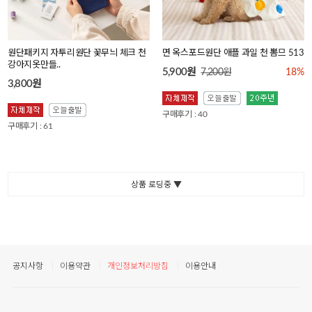
원단패키지 자투리원단 꽃무늬 체크 천
면 옥스포드원단 애플 과일 천 뽐므 513
강아지옷만들..
5,900원
7,200원
18%
3,800원
구매후기 : 40
구매후기 : 61
상품 로딩중 ▼
공지사항
이용약관
개인정보처리방침
이용안내