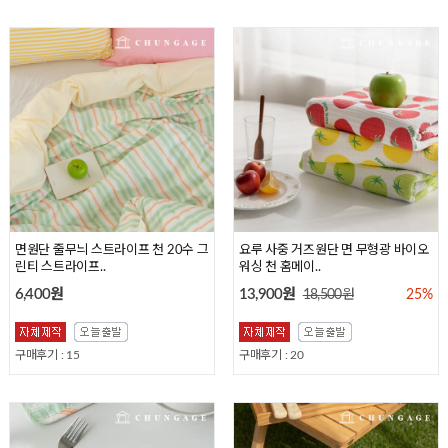
면원단 꽃무늬 플라워 천 20수 플람므
면원단 체크 천 20수 평직 원단 스위
면원단 줄무늬 스트라이프 천 20수 그
면원단 체크 천 20수 원단 해피멜로 3
요루 사중 거즈원단 면 무형광 바이오
375
티 339
린티 스트라이프..
06
워싱 천 홈메이..
6,400원
6,400원
6,400원
6,400원
13,900원
18,500원
25%
구매후기 : 81
구매후기 : 21
구매후기 : 15
구매후기 : 20
구매후기 : 96