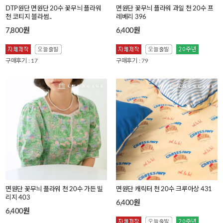
DTP원단 면원단 20수 꽃무늬 플라워
면원단 꽃무늬 플라워 과일 천 20수 프
천 코티지 블라썸..
레베리 396
7,800원
6,400원
구매후기 : 17
구매후기 : 79
면원단 꽃무늬 플라워 천 20수 가든 빌
면원단 캐릭터 천 20수 크루아상 431
리지 403
6,400원
6,400원