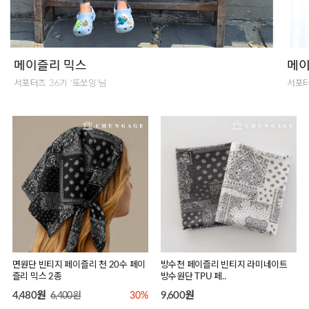
메이즐리 믹스
메이
서포터즈 36기 ‘또쏘잉’님
서포터
면원단 빈티지 페이즐리 천 20수 페이
방수천 페이즐리 빈티지 라미네이트
즐리 믹스 2종
방수원단 TPU 페..
4,480원
9,600원
6,400원
30%