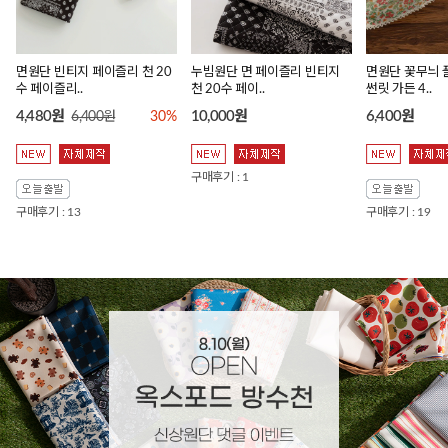
면원단 빈티지 페이즐리 천 20
누빔원단 면 페이즐리 빈티지
면원단 꽃무늬 
수 페이즐리..
천 20수 페이..
썬릿 가든 4..
4,480원
10,000원
6,400원
6,400원
30%
구매후기 : 1
구매후기 : 13
구매후기 : 19