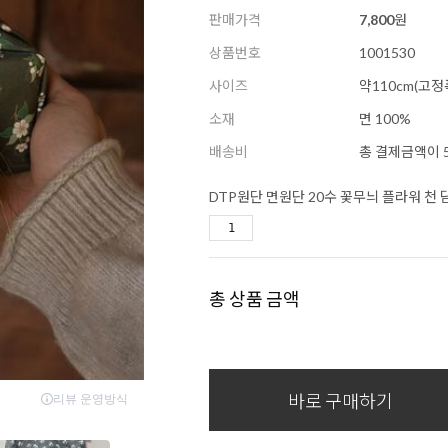
판매가격
7,800
원
상품번호
1001530
사이즈
약110cm(고정
소재
면 100%
배송비
총 결제금액이 5
DTP원단 면원단 20수 꽃무늬 플라워 천 
총 상품 금액
바로 구매하기