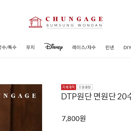
방수/특수
무지
레이스/자수
린넨
DI
DTP원단 면원단 20
7,800
원