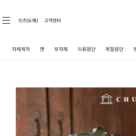
잇츠(도매)
고객센터
자체제작
면
부자재
의류원단
계절원단