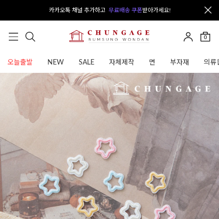
카카오톡 채널 추가하고
무료배송 쿠폰
받아가세요!
0
오늘출발
NEW
SALE
자체제작
면
부자재
의류