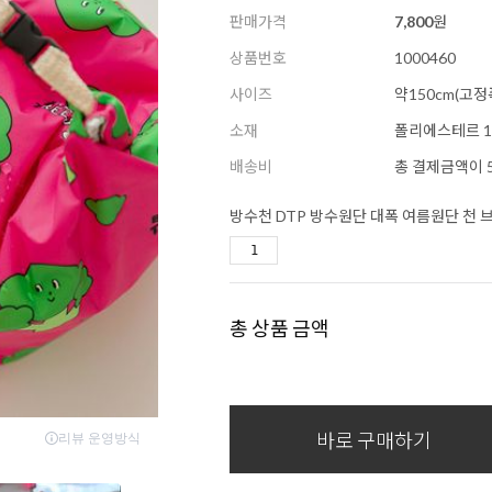
판매가격
7,800
원
상품번호
1000460
사이즈
약150cm(고정
소재
폴리에스테르 1
배송비
총 결제금액이 5
방수천 DTP 방수원단 대폭 여름원단 천 
총 상품 금액
바로 구매하기