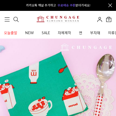
카카오톡 채널 추가하고
무료배송 쿠폰
받아가세요!
0
오늘출발
NEW
SALE
자체제작
면
부자재
의류