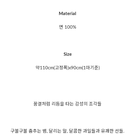
Material
면 100%
Size
약110cm(고정폭)x90cm(1마기준)
꿈결처럼 리듬을 타는 감성의 조각들
구불구불 춤추는 뱀, 달리는 말, 달콤한 과일들과 유쾌한 선들.