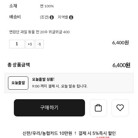
소재
면 100%
배송비
(조건)
지역별
면원단 과일 동물 천 20수 위글위글 400
6,400
원
+1
-1
총 상품금액
6,400
원
오늘출발 상품!
오늘출발
9:00 까지 결제 시, 오늘 발송 됩니다.
구매하기