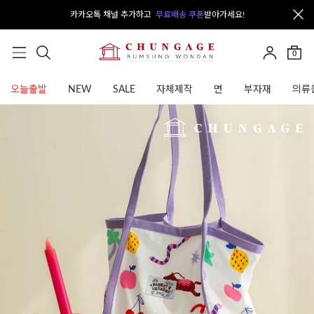
카카오톡 채널 추가하고
무료배송 쿠폰
받아가세요!
0
오늘출발
NEW
SALE
자체제작
면
부자재
의류