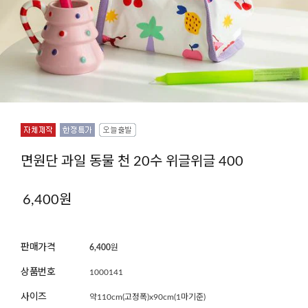
면원단 과일 동물 천 20수 위글위글 400
6,400
원
판매가격
6,400
원
상품번호
1000141
사이즈
약110cm(고정폭)x90cm(1마기준)