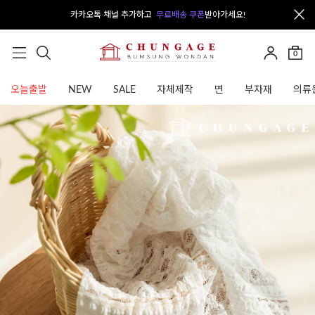
카카오톡 채널 추가하고
무료배송 쿠폰
받아가세요!
0
오늘출발
NEW
SALE
자체제작
면
부자재
의류