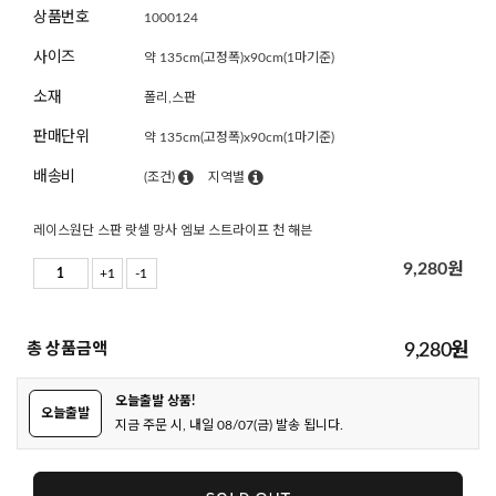
상품번호
1000124
사이즈
약 135cm(고정폭)x90cm(1마기준)
소재
폴리,스판
판매단위
약 135cm(고정폭)x90cm(1마기준)
배송비
(조건)
지역별
레이스원단 스판 랏셀 망사 엠보 스트라이프 천 해븐
9,280
원
+1
-1
총 상품금액
9,280
원
오늘출발 상품!
오늘출발
지금 주문 시, 내일 08/07(금) 발송 됩니다.