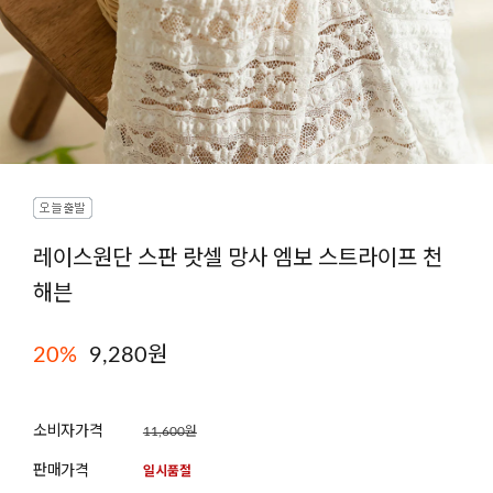
레이스원단 스판 랏셀 망사 엠보 스트라이프 천
해븐
20
%
9,280
원
소비자가격
11,600원
판매가격
일시품절