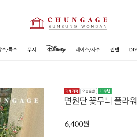
방수/특수
무지
레이스/자수
린넨
DI
면원단 꽃무늬 플라워 
6,400
원