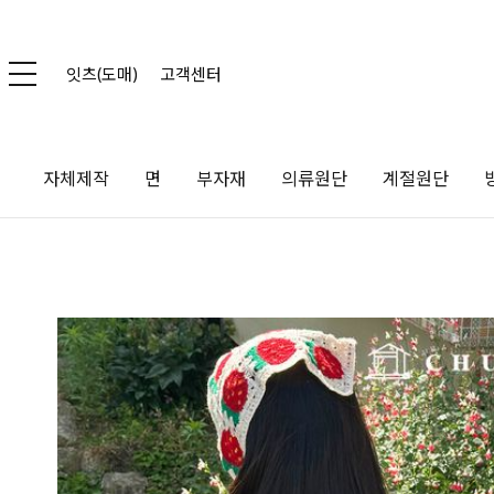
잇츠(도매)
고객센터
자체제작
면
부자재
의류원단
계절원단