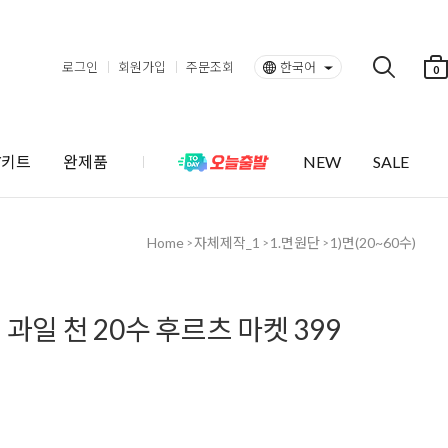
로그인
회원가입
주문조회
한국어
0
Y키트
완제품
NEW
SALE
Home
자체제작_1
1.면원단
1)면(20~60수)
>
>
>
과일 천 20수 후르츠 마켓 399