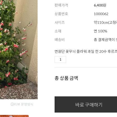
판매가격
6,400
원
상품번호
1000062
사이즈
약110cm(고정
소재
면 100%
배송비
총 결제금액이 5
면원단 꽃무늬 플라워 과일 천 20수 후르츠
총 상품 금액
바로 구매하기